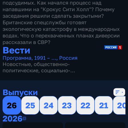
подсудимых. Как начался процесс над
напавшими на "Крокус Сити Холл"? Почему
заседания решили сделать закрытыми?
Британские спецслужбы готовят
экологическую катастрофу в международных
водах. Что о перехваченных планах диверсии
рассказали в СВР?
Вести
Программа
,
1991 – …
,
Россия
Новостные
,
общественно-
политические
,
социально-
экономические
,
16 сезонов, 13149 выпусков
Выпуски
26
25
24
23
22
21
20
2026
2026