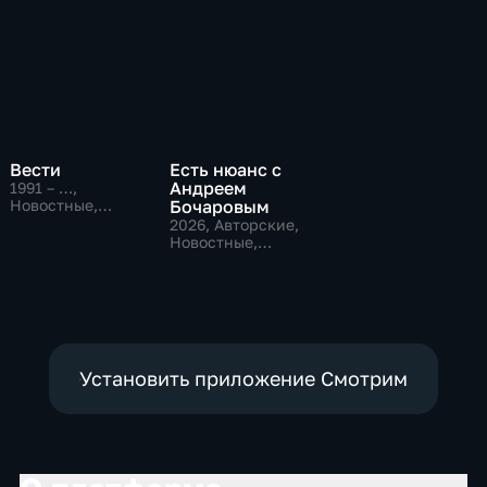
Вести
Есть нюанс с
Андреем
1991 – …
,
Новостные,
Бочаровым
Общественно-
2026
, Авторские,
политические,
Новостные,
социально-
общественно-
экономические
политические
Установить приложение Смотрим