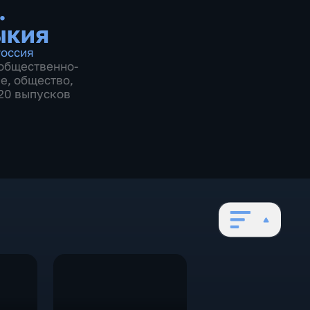
.
ыкия
оссия
общественно-
ие
,
общество
,
620 выпусков