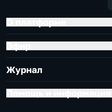
О платформе
Эфир
Журнал
Помощь и информация