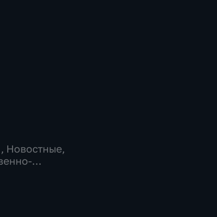
…
, Новостные,
венно-
еские,
но-
ические