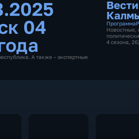
8.2025
Вести
Калм
ск 04
Программа
Р
Новостные
,
политическ
года
4 сезона, 2
республике. А также – экспертные