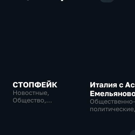
СТОПФЕЙК
Италия с А
Новостные,
Емельянов
Общество,
Общественно
общественно-
политические
политические
Общество, но