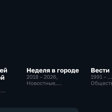
сей
Неделя в городе
Вести
ой
2018 – 2026
,
1991 – 
Новостные,
Общест
-
Общество,
политич
,
общественно-
социаль
востные
политические
эконом