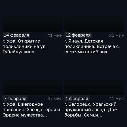
14 февраля
12 февраля
41 мин
25 мин
г. Уфа. Открытие
г. Янаул. Детская
поликлиники на ул.
поликлиника. Встреча с
Губайдуллина.
семьями погибших
«Креативный час». Дом
участников СВО. Январь
актёра. Февраль 2026 г.
2026 г.
7 февраля
1 февраля
37 мин
41 мин
г. Уфа. Ежегодное
г. Белорецк. Уральский
послание. Звезда Героя и
пружинный завод. Дом
Ордена мужества
борьбы. Семьи
посмертно. «Стеклонит».
участников СВО. Ёлка
Январь 2026 г.
желаний, 2026 г.