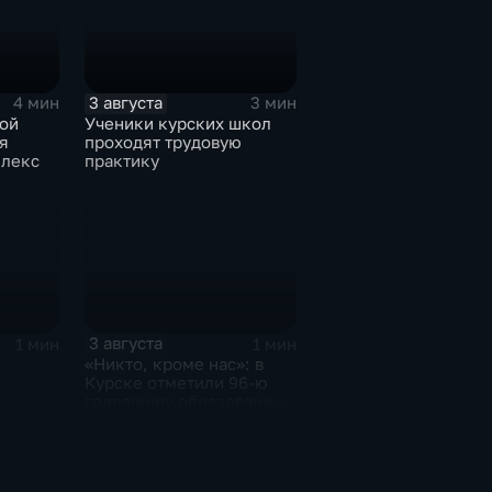
3 августа
4 мин
3 мин
кой
Ученики курских школ
я
проходят трудовую
плекс
практику
3 августа
1 мин
1 мин
«Никто, кроме нас»: в
Курске отметили 96-ю
годовщину образования
ов
ВДВ