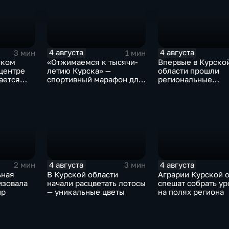
4 августа
4 августа
3 мин
1 мин
ском
«Отжимаемся к тысячи-
Впервые в Курско
центре
летию Курска» —
области прошли
ается
спортивный марафон для
региональные
горожан
соревнования по
мотоджимхане
4 августа
4 августа
2 мин
3 мин
ьная
В Курской области
Аграрии Курской 
изовала
начали расцветать лотосы
спешат собрать у
ир
— уникальные цветы
на полях региона