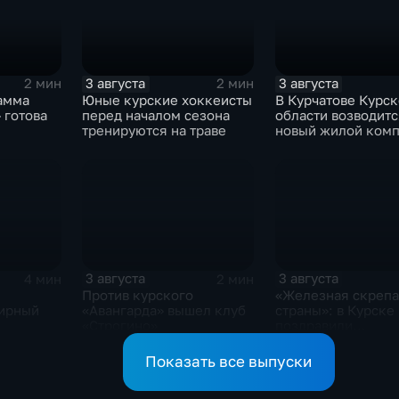
3 августа
3 августа
2 мин
2 мин
амма
Юные курские хоккеисты
В Курчатове Курс
 готова
перед началом сезона
области возводитс
тренируются на траве
новый жилой ком
3 августа
3 августа
4 мин
2 мин
Против курского
«Железная скрепа
ирный
«Авангарда» вышел клуб
страны»: в Курске
«Строгино»
поздравили
железнодорожник
региона
Показать все выпуски