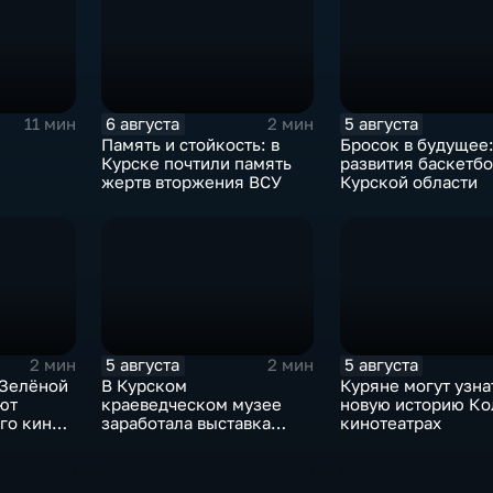
6 августа
5 августа
11 мин
2 мин
Память и стойкость: в
Бросок в будущее:
Курске почтили память
развития баскетбо
жертв вторжения ВСУ
Курской области
5 августа
5 августа
2 мин
2 мин
 Зелёной
В Курском
Куряне могут узна
ют
краеведческом музее
новую историю Ко
го кино
заработала выставка
кинотеатрах
керамических игрушек в
традиционных нарядах
нашего края