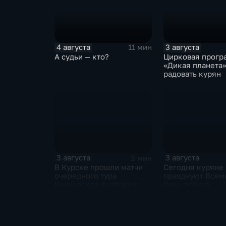
4 августа
3 августа
11 мин
А судьи — кто?
Цирковая прогр
«Дикая планета»
радовать курян
3 августа
3 августа
3 мин
В Курске прошли матчи
Сегодня куряне
очередного тура
празднуют Всем
Юношеской футбольной
День арбуза
лиги