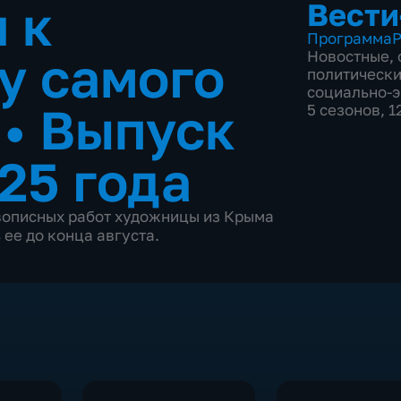
 к
Вести
Программа
Р
у самого
Новостные
,
политическ
социально-
я
•
Выпуск
5 сезонов, 
25 года
вописных работ художницы из Крыма
ее до конца августа.