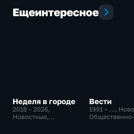
Еще
интересное
Неделя в городе
Вести
2018 – 2026
,
1991 – …
, Нов
Новостные,
Общественно
Общество,
политические
общественно-
социально-