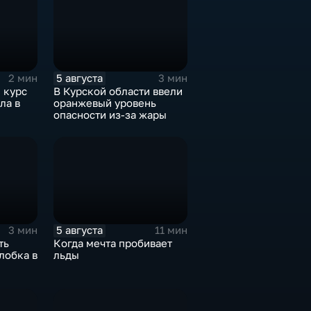
5 августа
2 мин
3 мин
 курс
В Курской области ввели
ла в
оранжевый уровень
опасности из-за жары
5 августа
3 мин
11 мин
ть
Когда мечта пробивает
лобка в
льды