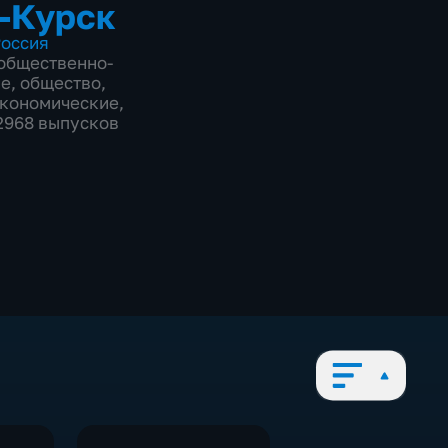
-Курск
оссия
общественно-
ие
,
общество
,
экономические
,
12968 выпусков