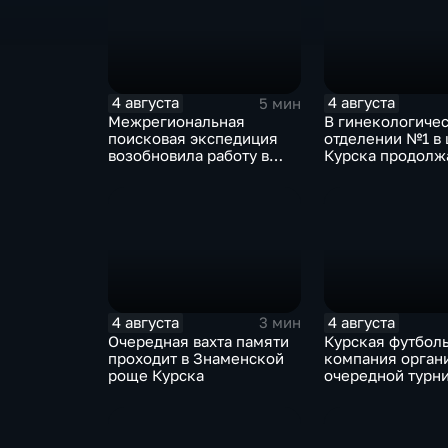
4 августа
4 августа
5 мин
Межрегиональная
В гинекологиче
поисковая экспедиция
отделении №1 в 
возобновила работу в
Курска продолж
Знаменской роще Курска
реконструкция
4 августа
4 августа
3 мин
Очередная вахта памяти
Курская футбол
проходит в Знаменской
компания орган
роще Курска
очередной турн