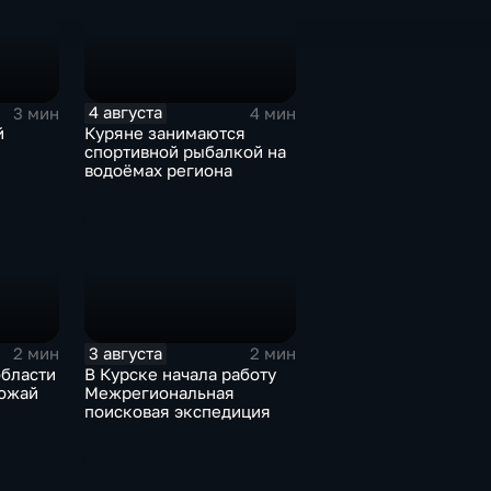
4 августа
3 мин
4 мин
й
Куряне занимаются
спортивной рыбалкой на
водоёмах региона
3 августа
2 мин
2 мин
области
В Курске начала работу
рожай
Межрегиональная
поисковая экспедиция