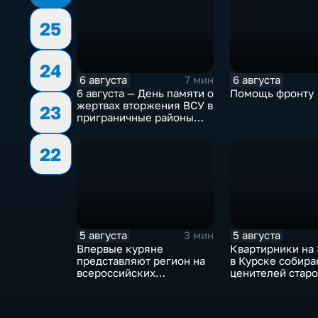
25
24
6 августа
6 августа
7 мин
6 августа — День памяти о
Помощь фронту
жертвах вторжения ВСУ в
23
приграничные районы
Курской области
22
5 августа
5 августа
3 мин
Впервые куряне
Квартирники на
представляют регион на
в Курске собира
всероссийских
ценителей старо
юношеских
уже 8 лет
соревнованиях по игре в
лапту