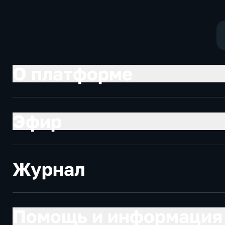
политические
экономически
О платформе
Эфир
Журнал
Помощь и информация