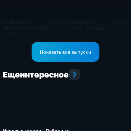
4 августа
4 августа
26 мин
2 мин
Эфир от 04.08.2026
В Сочи 12 пляжей
(17:30)
получили высшую
категорию сертификации
Показать все выпуски
Еще
интересное
Неделя в городе
Лабиринт