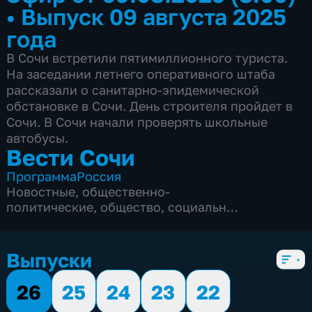
•
Выпуск 09 августа 2025
года
В Сочи встретили пятимиллионного туриста.
На заседании летнего оперативного штаба
рассказали о санитарно-эпидемической
обстановке в Сочи. День строителя пройдет в
Сочи. В Сочи начали проверять школьные
автобусы.
Вести Сочи
Программа
Россия
Новостные
,
общественно-
политические
,
общество
,
социально-
экономические
,
5 сезонов, 8691 выпуск
Выпуски
26
25
24
23
22