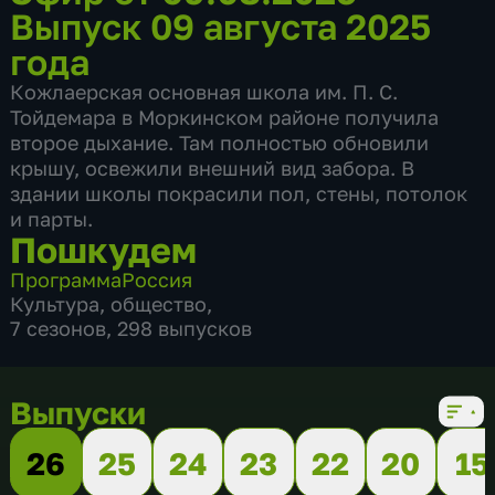
Выпуск 09 августа 2025
года
Кожлаерская основная школа им. П. С.
Тойдемара в Моркинском районе получила
второе дыхание. Там полностью обновили
крышу, освежили внешний вид забора. В
здании школы покрасили пол, стены, потолок
и парты.
Пошкудем
Программа
Россия
Культура
,
общество
,
7 сезонов, 298 выпусков
Выпуски
26
25
24
23
22
20
15