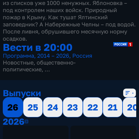
из списков уже 1000 ненужных. Яблоновка –
под контролем наших войск. Природный
пожар в Крыму. Как тушат Ялтинский
заповедник? А Набережные Челны – под водой.
После ливня, обрушившего месячную норму
осадков.
Вести в 20:00
Программа
,
2014 – 2026
,
Россия
Новостные
,
общественно-
политические
,
13 сезонов, 3516 выпусков
Выпуски
26
25
24
23
22
21
20
2026
2026