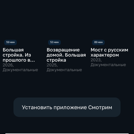
Большая
Возвращение
Мост с русским
стройка. Из
домой. Большая
характером
прошлого в
стройка
2023
,
будущее
Документальные
2026
,
2025
,
Документальные
Документальные
Установить приложение Смотрим