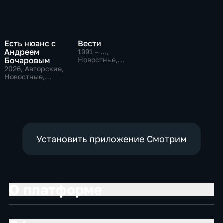
Есть нюанс с
Вести
Андреем
1991 – …
,
Бочаровым
Новостные,
Общественно-
2026
, Авторские,
политические,
Новостные,
социально-
общественно-
экономические
политические
Установить приложение Смотрим
О платформе