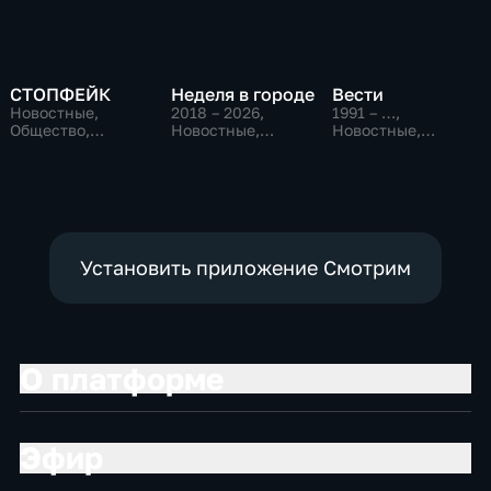
СТОПФЕЙК
Неделя в городе
Вести
Новостные,
2018 – 2026
,
1991 – …
,
Общество,
Новостные,
Новостные,
общественно-
Общество,
Общественно-
политические
общественно-
политические,
политические
социально-
экономические
Установить приложение Смотрим
О платформе
Эфир