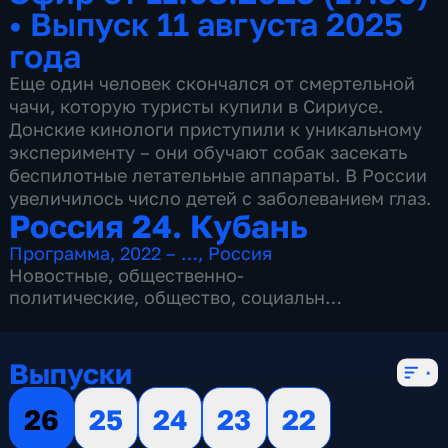
•
Выпуск 11 августа 2025
года
Еще один человек скончался от смертельной
чачи, которую туристы купили в Сириусе.
Донские кинологи приступили к уникальному
эксперименту – они обучают собак засекать
беспилотные летательные аппараты. В России
увеличилось число детей с заболеванием глаз.
Россия 24. Кубань
Программа
,
2022 – …
,
Россия
Новостные
,
общественно-
политические
,
общество
,
социально-
экономические
,
5 сезонов, 1032 выпуска
Выпуски
26
25
24
23
22