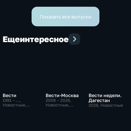
2026
Показать все выпуски
Еще
интересное
Вести
Вести-Москва
Вести недели.
Дагестан
1991 – …
,
2008 – 2026
,
Новостные,
Новостные,
2026
, Новостные
Общественно-
Общественно-
политические,
политические,
социально-
социально-
экономические
экономические