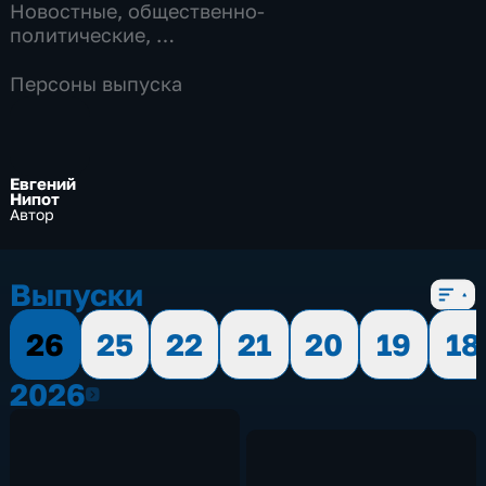
Новостные
,
общественно-
политические
,
8 сезонов, 1048 выпусков
Персоны выпуска
Евгений
Нипот
Автор
Выпуски
26
25
22
21
20
19
18
2026
2026