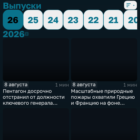
Выпуски
26
25
24
23
22
21
20
2026
2026
8 августа
8 августа
1 мин
1 мин
Пентагон досрочно
Масштабные природные
отстранил от должности
пожары охватили Грецию
ключевого генерала
и Францию на фоне
Чарльза Костанцу
европейской засухи