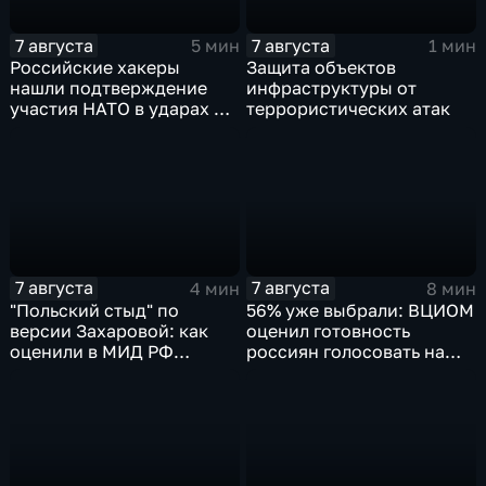
7 августа
7 августа
5 мин
1 мин
Российские хакеры
Защита объектов
нашли подтверждение
инфраструктуры от
участия НАТО в ударах по
террористических атак
России
7 августа
7 августа
4 мин
8 мин
"Польский стыд" по
56% уже выбрали: ВЦИОМ
версии Захаровой: как
оценил готовность
оценили в МИД РФ
россиян голосовать на
скандальную речь
выборах в Госдуму
Навроцкого