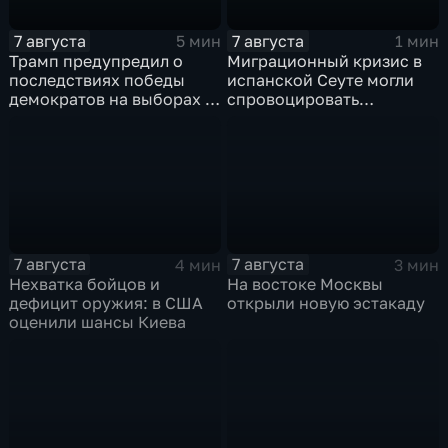
7 августа
7 августа
5 мин
1 мин
Трамп предупредил о
Миграционный кризис в
последствиях победы
испанской Сеуте могли
демократов на выборах в
спровоцировать
Сенат.
спецслужбы Израиля
7 августа
7 августа
4 мин
3 мин
Нехватка бойцов и
На востоке Москвы
дефицит оружия: в США
открыли новую эстакаду
оценили шансы Киева