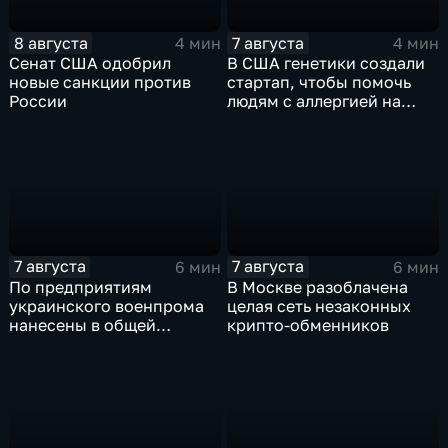
8 августа
7 августа
4 мин
4 мин
Сенат США одобрил
В США генетики создали
новые санкции против
стартап, чтобы помочь
России
людям с аллергией на
собак
7 августа
7 августа
6 мин
6 мин
По предприятиям
В Москве разоблачена
украинского военпрома
целая сеть незаконных
нанесены в общей
крипто-обменников
сложности более 10-ти
массированных и
групповых ударов