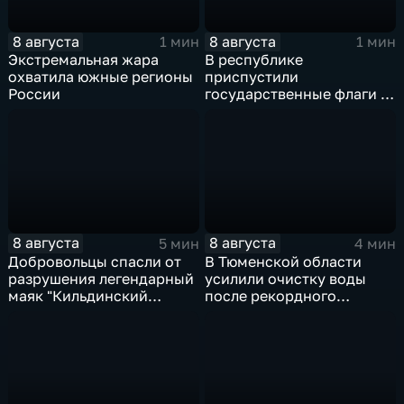
8 августа
8 августа
1 мин
1 мин
Экстремальная жара
В республике
охватила южные регионы
приспустили
России
государственные флаги и
зажгли свечи в память о
жертвах обстрела
Цхинвала
8 августа
8 августа
5 мин
4 мин
Добровольцы спасли от
В Тюменской области
разрушения легендарный
усилили очистку воды
маяк "Кильдинский
после рекордного
Северный"
летнего паводка