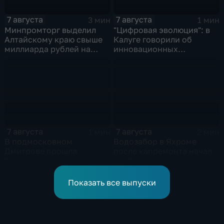
7 августа
7 августа
3 мин
1 мин
Минпромторг выделил
"Цифровая эволюция": в
Алтайскому краю свыше
Калуге говорили об
миллиарда рублей на
инновационных
промразвитие
IT‑проектах
7 августа
7 августа
1 мин
2 мин
В подмосковном
Водозабор в Яхроме
Дмитрове прошла
после капремонта начал
большая
снабжать город
агропромышленная
качественной водой
выставка
Показать все выпуски