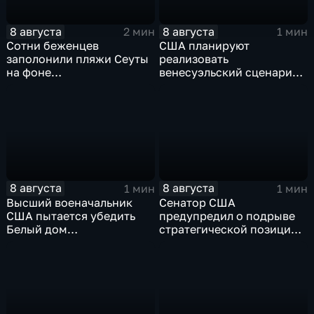
8 августа
8 августа
2 мин
1 мин
Сотни беженцев
США планируют
заполонили пляжи Сеуты
реализовать
на фоне
венесуэльский сценарий
катастрофического
для смены власти на Кубе
миграционного кризиса
8 августа
8 августа
1 мин
1 мин
Высший военачальник
Сенатор США
США пытается убедить
предупредил о подрыве
Белый дом
стратегической позиции
незамедлительно
из-за новых пошлин
завершить конфликт с
против России
Ираном