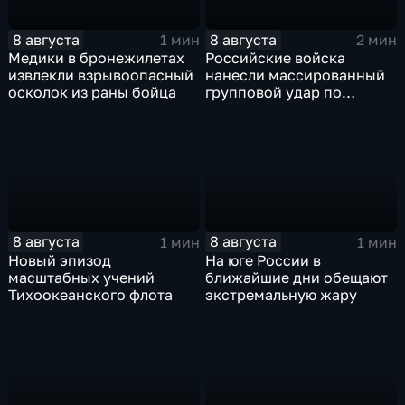
8 августа
8 августа
1 мин
2 мин
Медики в бронежилетах
Российские войска
извлекли взрывоопасный
нанесли массированный
осколок из раны бойца
групповой удар по
стратегическим объектам
в глубоком тылу ВСУ
8 августа
8 августа
1 мин
1 мин
Новый эпизод
На юге России в
масштабных учений
ближайшие дни обещают
Тихоокеанского флота
экстремальную жару