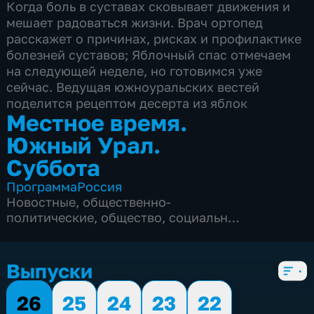
Когда боль в суставах сковывает движения и
мешает радоваться жизни. Врач ортопед
расскажет о причинах, рисках и профилактике
болезней суставов; Яблочный спас отмечаем
на следующей неделе, но готовимся уже
сейчас. Ведущая южноуральских вестей
поделится рецептом десерта из яблок
Местное время.
Южный Урал.
Суббота
Программа
Россия
Новостные
,
общественно-
политические
,
общество
,
социально-
экономические
,
5 сезонов, 175 выпусков
Выпуски
26
25
24
23
22