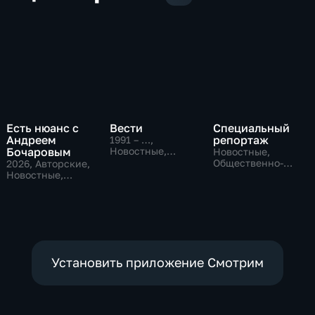
Есть нюанс с
Вести
Специальный
Андреем
репортаж
1991 – …
,
Бочаровым
Новостные,
Новостные,
Общественно-
Общественно-
2026
, Авторские,
политические,
политические,
Новостные,
социально-
социально-
общественно-
экономические
экономические
политические
Установить приложение Смотрим