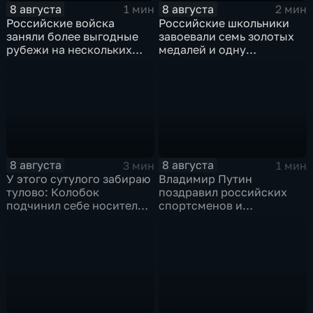
8 августа
8 августа
1 мин
2 мин
Российские войска
Российские школьники
заняли более выгодные
завоевали семь золотых
рубежи на нескольких
медалей и одну
направлениях в зоне СВО
бронзовую на турнире по
ИИ
8 августа
8 августа
3 мин
1 мин
У этого сутулого забираю
Владимир Путин
тулово: Колобок
поздравил российских
подчинил себе носителя в
спортсменов и
новом сказочном
физкультурников с
блокбастере
профессиональным
праздником