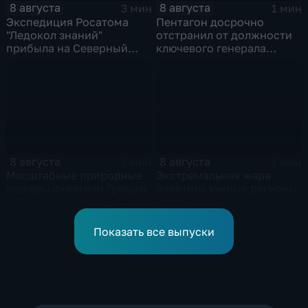
8 августа
8 августа
3 мин
1 мин
Экспедиция Росатома
Пентагон досрочно
"Ледокол знаний"
отстранил от должности
прибыла на Северный
ключевого генерала
полюс
Чарльза Костанцу
8 августа
8 августа
1 мин
1 мин
Масштабные природные
Экстремальная жара
пожары охватили Грецию
охватила южные регионы
и Францию на фоне
России
европейской засухи
Показать все выпуски