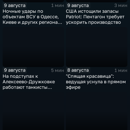
9 августа
9 августа
1 мин
3 мин
Ночные удары по
США истощили запасы
объектам ВСУ в Одессе,
Patriot: Пентагон требует
Киеве и других регионах
ускорить производство
Украины
9 августа
8 августа
5 мин
1 мин
На подступах к
"Спящая красавица":
Алексеево-Дружковке
ведущая уснула в прямом
работают танкисты
эфире
"Южной"