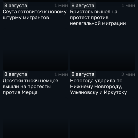
8 августа
8 августа
1 мин
1 мин
Сеута готовится к новому
Бристоль вышел на
штурму мигрантов
протест против
нелегальной миграции
8 августа
8 августа
1 мин
2 мин
Десятки тысяч немцев
Непогода ударила по
вышли на протесты
Нижнему Новгороду,
против Мерца
Ульяновску и Иркутску