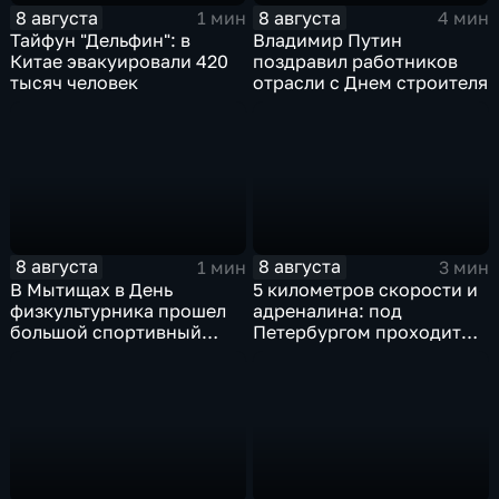
8 августа
8 августа
1 мин
4 мин
Тайфун "Дельфин": в
Владимир Путин
Китае эвакуировали 420
поздравил работников
тысяч человек
отрасли с Днем строителя
8 августа
8 августа
1 мин
3 мин
В Мытищах в День
5 километров скорости и
физкультурника прошел
адреналина: под
большой спортивный
Петербургом проходит
фестиваль
третий этап "Формулы‑4"