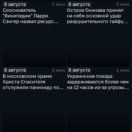
8 августа
8 августа
1 мин
3 мин
Сооснователь
Остров Окинава принял
"Википедии" Ларри
на себя основной удар
Сэнгер назвал ресурс
разрушительного тайфуна
инструментом
"Дельфин"
пропаганды
8 августа
8 августа
2 мин
1 мин
В московском храме
Украинские поезда
Христа Спасителя
задерживаются более чем
отслужили панихиду по
на 12 часов из-за угрозы
погибшим жителям
обстрелов
Южной Осетии