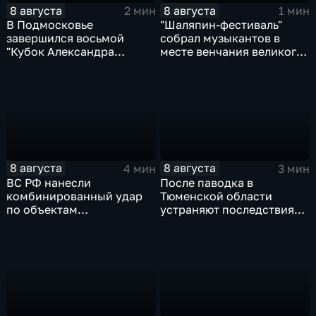
8 августа
8 августа
2 мин
1 мин
В Подмосковье
"Шаляпин‑фестиваль"
завершился восьмой
собрал музыкантов в
"Кубок Александра
месте венчания великого
Овечкина"
певца
8 августа
8 августа
4 мин
3 мин
ВС РФ нанесли
После паводка в
комбинированный удар
Тюменской области
по объектам
устраняют последствия
логистической,
для водоснабжения
топливной и
энергетической
инфраструктуры в Киеве