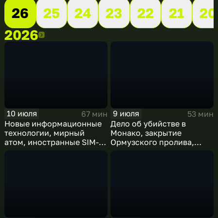
26
25
24
23
22
21
20
2026
2026
10 июля
9 июля
67 мин
53 мин
Новые информационные
Дело об убийстве в
технологии, мирный
Монако, закрытие
атом, иностранные SIM-
Ормузского пролива,
карты и обход
рост продаж книг в
блокировок
России