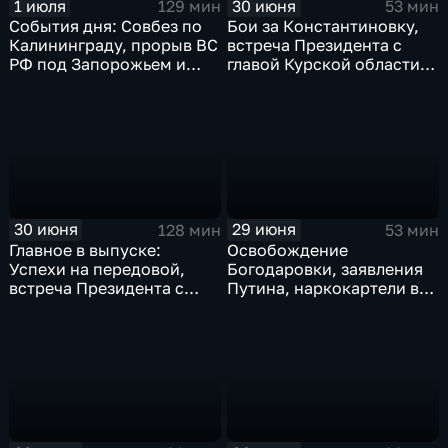
1 июля
30 июня
129 мин
53 мин
События дня: Совбез по
Бои за Константиновку,
Калининграду, прорыв ВС
встреча Президента с
РФ под Запорожьем и
главой Курской области и
исторический рекорд
ликвидация олигарха в
Мбаппе
Монако
30 июня
29 июня
128 мин
53 мин
Главное в выпуске:
Освобождение
Успехи на передовой,
Богодаровки, заявления
встреча Президента с
Путина, наркокартели в
главой Курской области и
Киеве, ядерный вопрос
исторический теракт в
Финляндии, возвращение
Монако
пленных, шторм в Париже
и плей-офф ЧМ