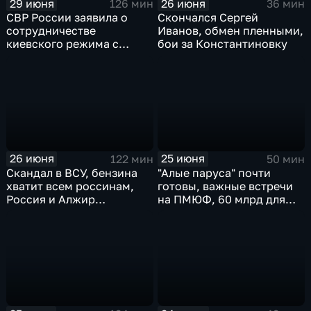
29 июня
26 июня
126 мин
36 мин
СВР России заявила о
Скончался Сергей
сотрудничестве
Иванов, обмен пленными,
киевского режима с
бои за Константиновку
мексиканскими
наркокартелями.
26 июня
25 июня
122 мин
50 мин
Скандал в ВСУ, бензина
"Алые паруса" почти
хватит всем россинам,
готовы, важные встречи
Россия и Алжир
на ПМЮФ, 60 млрд для
наращивают торговый
аграриев
оборот