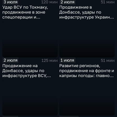
3 июля
2 июля
120 мин
51 мин
Удар ВСУ по Токмаку,
Продвижение в
продвижение в зоне
Донбассе, удары по
спецоперации и
инфраструктуре Украины,
прощание с Али Хаменеи
юбилей Калининградской
в Иране
области, переговоры в
Армении, рекорд Бельгии
на ЧМ и ливни в Москве.
2 июля
1 июля
125 мин
51 мин
Продвижение на
Развитие регионов,
Донбассе, удары по
продвижение на фронте и
инфраструктуре ВСУ,
капризы погоды: главное
юбилей Калининградской
к этому часу
области, визит фон дер
Ляйен в Армению, рекорд
Бельгии на ЧМ и скорые
ливни в Москве.