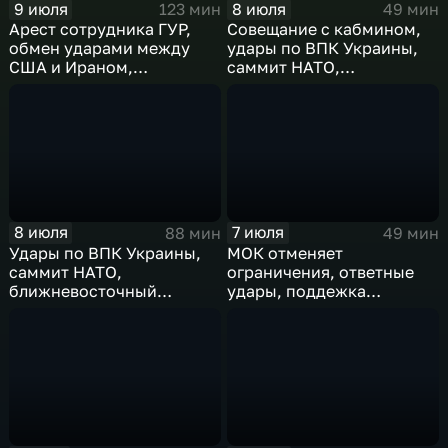
9 июля
8 июля
123 мин
49 мин
Арест сотрудника ГУР,
Совещание с кабмином,
обмен ударами между
удары по ВПК Украины,
США и Ираном,
саммит НАТО,
результаты
ближневосточный
международного
конфликт, слияние
сотрудничества,
циклонов
суперциклон и эффект
Фудзивары
8 июля
7 июля
88 мин
49 мин
Удары по ВПК Украины,
МОК отменяет
саммит НАТО,
ограничения, ответные
ближневосточный
удары, поддежка
конфликт,новые драмы
экспорта, теракт в
чемпионата мира,
Монако
слияние циклонов