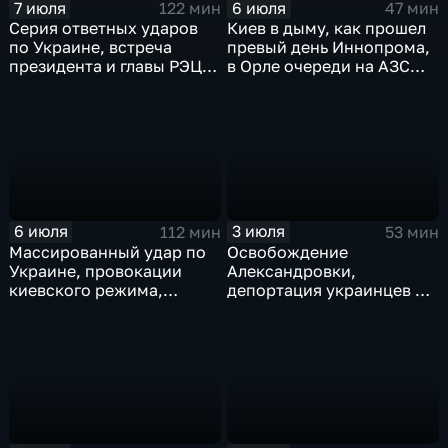
7 июля
6 июля
122 мин
47 мин
Серия ответных ударов
Киев в дыму, как прошел
по Украине, встреча
превый день Иннопрома,
президента и главы РЭЦ,
в Орле очереди на АЗС
саммит альянса в Анкаре,
стали меньше, биохакер
теракт в Монако
Брайан Джонсон
рассказал о редкой
болезни
6 июля
3 июля
112 мин
53 мин
Массированный удар по
Освобождение
Украине, провокации
Александровки,
киевского режима,
депортация украинцев из
развитие регионов
Германии и масштабные
тульские перспективы,
проекты ВТБ на Чукотке
скандал на чемпионате
мира