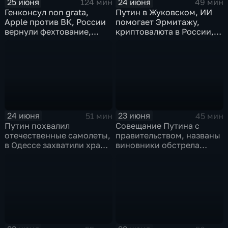
25 июня
24 июня
124 мин
49 мин
Генконсул non grata,
Путин в Жуковском, ИИ
Apple против ВК, России
помогает Эрмитажу,
вернули фехтование,
криптовалюта в России,
Дитер Болен влип
ПМЮФ открылся в СПб
24 июня
23 июня
51 мин
45 мин
Путин похвалил
Совещание Путина с
отечественные самолеты,
правительством, названы
в Одессе захватили храм,
виновники обстрела
Гданьск без Зеленского
детей, похороны юного
героя в Ингушетии