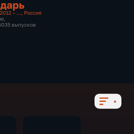
дарь
2012 – …
,
Россия
ие
,
 5035 выпусков