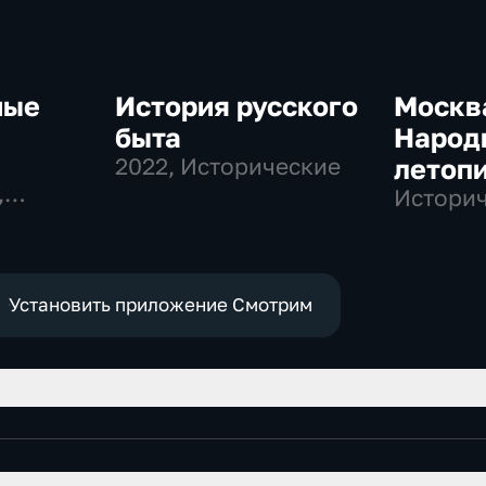
ные
История русского
Москв
быта
Народ
2022
, Исторические
летоп
,
Истори
ные
Установить приложение Смотрим