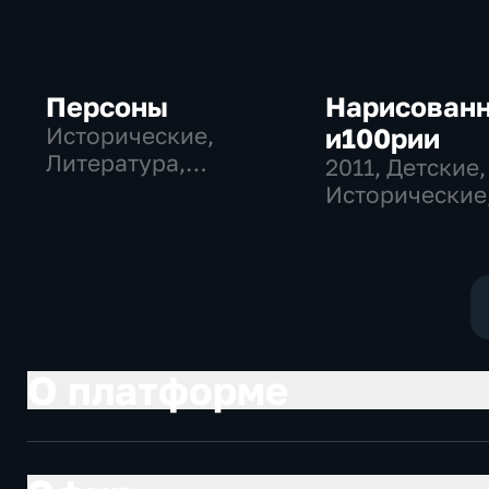
Персоны
Нарисован
Исторические,
и100рии
Литература,
2011
, Детские,
музыкальные
Исторические
образователь
О платформе