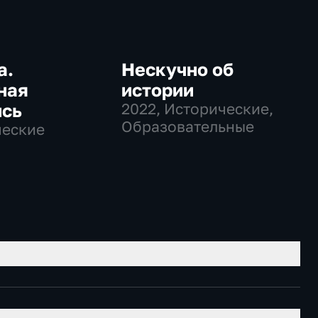
а.
Нескучно об
ная
истории
ись
2022
, Исторические,
Образовательные
ческие