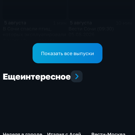
5 августа
5 августа
1 мин
10 мин
В Сочи спасли птиц,
Вести Сочи (09:30)
которых эксплуатировали
05.08.2026
фотографы-живодеры
Показать все выпуски
Еще
интересное
Неделя в городе
Италия с Асей
Вести-Москва