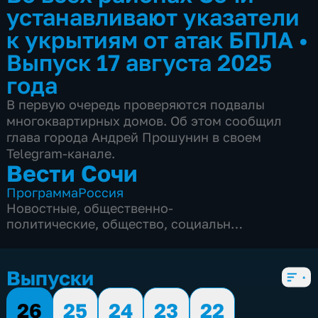
устанавливают указатели
к укрытиям от атак БПЛА
•
Выпуск 17 августа 2025
года
В первую очередь проверяются подвалы
многоквартирных домов. Об этом сообщил
глава города Андрей Прошунин в своем
Telegram-канале.
Вести Сочи
Программа
Россия
Новостные
,
общественно-
политические
,
общество
,
социально-
экономические
,
5 сезонов, 8695 выпусков
Выпуски
26
25
24
23
22