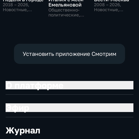
Емельяновой
2018 – 2026
,
2008 – 2026
,
Новостные,
Новостные,
Общественно-
Общество,
Общественно-
политические,
общественно-
политические,
Общество,
политические
социально-
новостные
экономические
Установить приложение Смотрим
О платформе
Эфир
Журнал