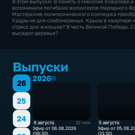
В этом выпуске: В память о Николае Ковалеве и
вспоминали погибших волонтеров Народного Фр
Мастерские политехнического колледжа преобр
Кадры не для слабонервных. Крысы в квартире н
стресс для жильцов? В честь Великой Победы. 
высадил деревья?
Выпуски
2026
2026
26
25
24
6 августа
5 августа
12 мин
Эфир от 06.08.2026
Эфир от 05.08.2
(09:30)
(21:10)