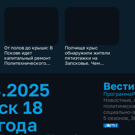
От полов до крыши: В
Полчище крыс
Пскове идет
обнаружили жители
капитальный ремонт
пятиэтажки на
Политехнического
Запсковье. Чем
колледжа
обернулась встреча c
жильцами?
8.2025
Вести
Программа
Р
ск 18
Новостные
,
политическ
социально-
года
5 сезонов, 