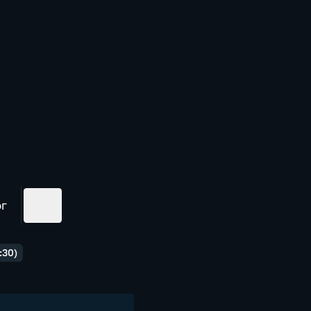
ог
:30)