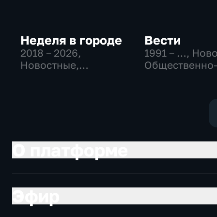
Неделя в городе
Вести
2018 – 2026
,
1991 – …
, Нов
Новостные,
Общественно
Общество,
политические
общественно-
социально-
политические
экономически
О платформе
Эфир