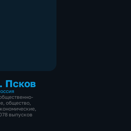
. Псков
оссия
общественно-
ие
,
общество
,
экономические
,
3078 выпусков