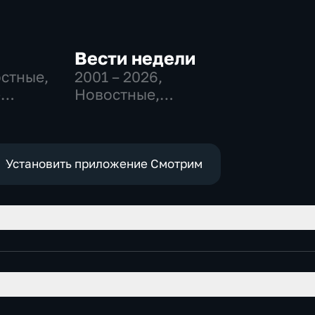
Вести недели
остные,
2001 – 2026
,
-
Новостные,
,
Общественно-
политические
е
Установить приложение Смотрим