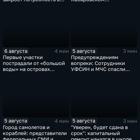
картофеле – сразу на 82
судостроительном,
процента
присвоили имена героев-
земляков
6 августа
5 августа
4 мин
3 мин
Первые участки
Предупреждениям
пострадали от «большой
вопреки: Сотрудники
воды» на островах
УФСИН и МЧС спасли
Большой Уссурийский,
нескольких утопающих на
Дачный и Кабельный
острове Заячий
5 августа
5 августа
4 мин
3 мин
Город самолетов и
"Уверен, будет сдана в
кораблей: представители
срок": капитальный
федеральных СМИ и
ремонт начался в школе