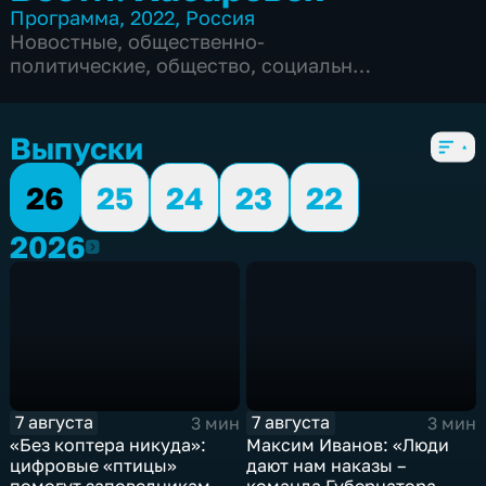
Программа
,
2022
,
Россия
Новостные
,
общественно-
политические
,
общество
,
социально-
экономические
,
5 сезонов, 6104 выпуска
Выпуски
26
25
24
23
22
2026
2026
7 августа
7 августа
3 мин
3 мин
«Без коптера никуда»:
Максим Иванов: «Люди
цифровые «птицы»
дают нам наказы –
помогут заповедникам в
команда Губернатора