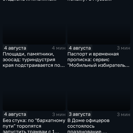
оценили любители бега и
изобразительных
северной ходьбы
искусств Комсомольска
4 августа
4 августа
4 мин
3 мин
Площади, памятники,
Паспорт и временная
зоосад: туриндустрия
прописка: сервис
края подстраивается под
"Мобильный избиратель"
запросы гостей из
запустили в МФЦ
Гонконга
Хабаровского края
4 августа
3 августа
3 мин
3 мин
Без стука: по "бархатному
В Доме офицеров
пути" торопятся
состоялось
запустить трамваи с 1
празднование,