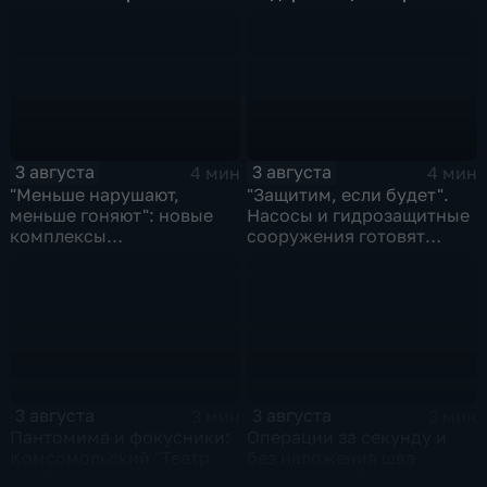
оценили федеральные
терминала идет в
СМИ и блогеры
Советской Гавани
3 августа
3 августа
4 мин
4 мин
"Меньше нарушают,
"Защитим, если будет".
меньше гоняют": новые
Насосы и гидрозащитные
комплексы
сооружения готовят
видеофиксации помогают
власти на случай паводка
обнаружить нарушителей
ПДД
3 августа
3 августа
3 мин
3 мин
Пантомима и фокусники:
Операции за секунду и
Комсомольский "Театр
без наложения шва
особого творчества"
освоили в хабаровском