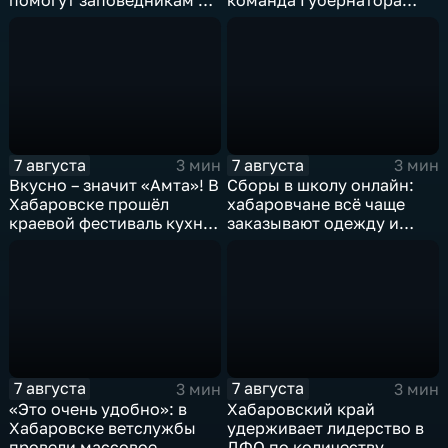
борьбе с пожарами и
развивает наши
браконьерами
пространства»
7 августа
7 августа
3 мин
3 мин
Вкусно – значит «Амта»! В
Сборы в школу онлайн:
Хабаровске прошёл
хабаровчане всё чаще
краевой фестиваль кухни
заказывают одежду и
коренных народов
канцелярию для детей на
Севера
маркетплейсах
7 августа
7 августа
3 мин
3 мин
«Это очень удобно»: в
Хабаровский край
Хабаровске ветслужбы
удерживает лидерство в
провели массовое
ДФО по количеству