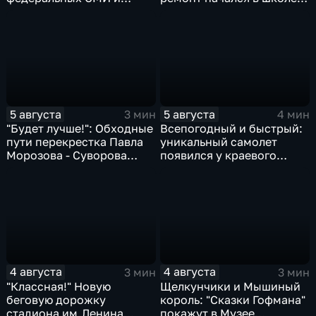
блогеры посетили
№10
Комсомольск
5 августа
5 августа
3 мин
4 мин
"Будет лучше!": Обходные
Всепогодный и быстрый:
пути перекрестка Павла
уникальный самолет
Морозова - Суворова
появился у краевого
ищут автомобили и
центра медицины
автобусы
катастроф
4 августа
4 августа
3 мин
3 мин
"Классная!" Новую
Щелкунчики и Мышиный
беговую дорожку
король: "Сказки Гофмана"
стадиона им.Ленина
покажут в Музее