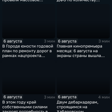
чипирование домашних
строящихся школ и
питомцев
детсадов
6 августа
6 августа
3 мин
3 мин
В Городе юности годовой
Главная кинопремьера
план по ремонту дорог в
месяца: 6 августа на
рамках нацпроекта
экраны страны вышла
выполнен на 80
комедия «Последний
процентов
богатырь. Колобок»
6 августа
6 августа
3 мин
4 мин
В этом году край
Двум дебаркадерам,
собственными силами
строящимся на
закроет потребность в
Хабаровском