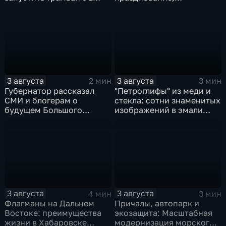
сентября от
приуроченное к 108-ой
Волочаевской до
годовщине со дня
Гамарника
образования ВВО
3 августа
3 августа
2 мин
3 мин
Губернатор рассказал
"Петроглифы" из меди и
СМИ и блогерам о
стекла: сотни знаменитых
будущем Большого
изображений в эмали
Уссурийского острова и
готовятся к выставке в
аэропорта Хурба
Хабаровске
3 августа
3 августа
4 мин
3 мин
Флагманы на Дальнем
Причалы, автопарк и
Востоке: преимущества
экозащита: Масштабная
жизни в Хабаровске
модернизация морского