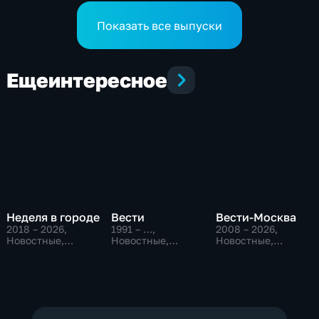
получил гран-при за "Сон
филиале МНТК
кота Лео"
"Микрохирургии глаза"
Показать все выпуски
Еще
интересное
Неделя в городе
Вести
Вести-Москва
2018 – 2026
,
1991 – …
,
2008 – 2026
,
Новостные,
Новостные,
Новостные,
Общество,
Общественно-
Общественно-
общественно-
политические,
политические,
политические
социально-
социально-
экономические
экономические