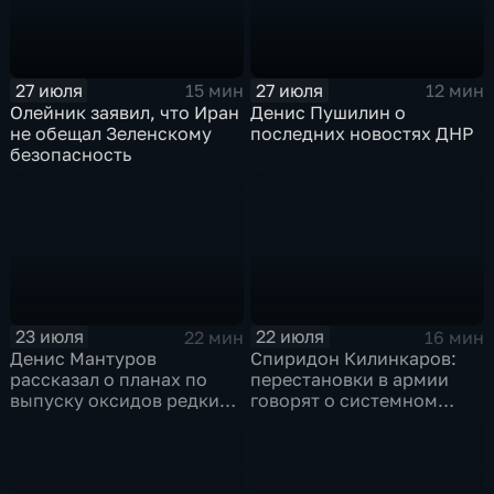
27 июля
27 июля
15 мин
12 мин
Олейник заявил, что Иран
Денис Пушилин о
не обещал Зеленскому
последних новостях ДНР
безопасность
23 июля
22 июля
22 мин
16 мин
Денис Мантуров
Спиридон Килинкаров:
рассказал о планах по
перестановки в армии
выпуску оксидов редких
говорят о системном
металлов на
политическом кризисе на
Соликамском магниевом
Украине
заводе к 2028 году