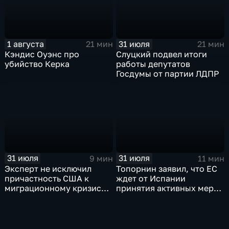
1 августа
31 июля
21 мин
21 мин
Кэндис Оуэнс про
Слуцкий подвел итоги
убийство Керка
работы депутатов
Госдумы от партии ЛДПР
31 июля
31 июля
9 мин
11 мин
Эксперт не исключил
Топорнин заявил, что ЕС
причастность США к
ждет от Испании
миграционному кризису в
принятия активных мер
Испании
против мигрантов