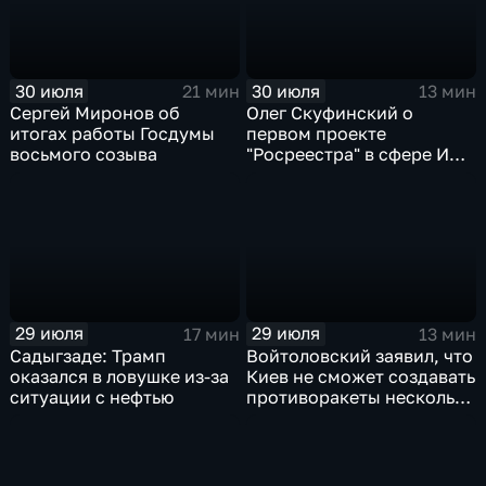
30 июля
30 июля
21 мин
13 мин
Сергей Миронов об
Олег Скуфинский о
итогах работы Госдумы
первом проекте
восьмого созыва
"Росреестра" в сфере ИИ
электронном помощнике
"Ева"
29 июля
29 июля
17 мин
13 мин
Садыгзаде: Трамп
Войтоловский заявил, что
оказался в ловушке из-за
Киев не сможет создавать
ситуации с нефтью
противоракеты несколько
лет