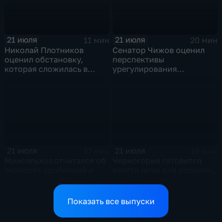
21 июля
21 июля
11 мин
20 мин
Николай Плотников
Сенатор Чижов оценил
оценил обстановку,
перспективы
которая сложилась в
урегулирования
отношениях между США и
конфликтов на Ближнем
Ираном
Востоке и диалог с
Европой
21 июля
21 июля
17 мин
19 мин
Минсельхоз отчитался об
Черногория готовится
экспорте удобрений и
ввести визы для россиян,
планах по обеспечению
что может нанести удар
аграриев топливом
по экономике страны
Показать все выпуски