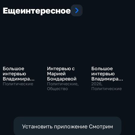
Еще
интересное
Большое
Интервью с
Большое
интервью
Марией
интервью
Владимира
Бондаревой
Владимира
Путина Сергею
Соловьева
Политические
Политические,
2026
,
Брилеву
Общество
Роджеру
Политические
Кеппелю
Установить приложение Смотрим