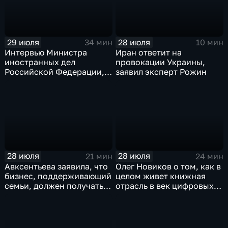
29 июля
28 июля
34 мин
10 мин
Интервью Министра
Иран ответит на
иностранных дел
провокации Украины,
Российской Федерации,
заявил эксперт Рожин
лидера предвыборного
списка партии «Единая
Россия» С.В.Лаврова
генеральному директору
агентства ТАСС
А.О.Кондрашову
28 июля
28 июля
21 мин
24 мин
Авксентьева заявила, что
Олег Новиков о том, как в
бизнес, поддерживающий
целом живет книжная
семьи, должен получать
отрасль в век цифровых
преференции
технологий