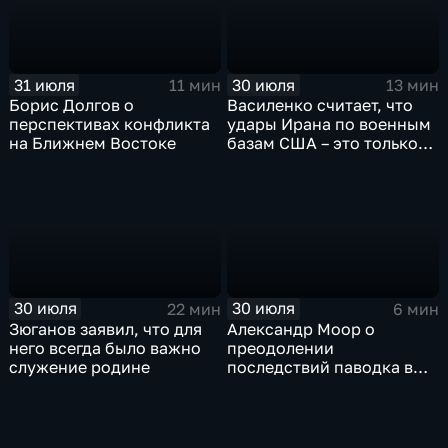
31 июля
30 июля
11 мин
13 мин
Борис Долгов о
Василенко считает, что
перспективах конфликта
удары Ирана по военным
на Ближнем Востоке
базам США – это только
начало
30 июля
30 июля
22 мин
6 мин
Зюганов заявил, что для
Александр Моор о
него всегда было важно
преодолении
служение родине
последствий паводка в
Тюменской области