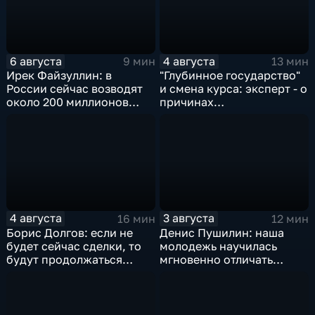
6 августа
4 августа
9 мин
13 мин
Ирек Файзуллин: в
"Глубинное государство"
России сейчас возводят
и смена курса: эксперт - о
около 200 миллионов
причинах
квадратных метров
антироссийской
жилья.
риторики оппозиции
4 августа
3 августа
16 мин
12 мин
Борис Долгов: если не
Денис Пушилин: наша
будет сейчас сделки, то
молодежь научилась
будут продолжаться
мгновенно отличать
обмены ударами, однако,
правду от лжи
масштабного
наступления все-таки не
будет