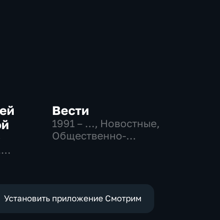
сей
Вести
ой
1991 – …
, Новостные,
Общественно-
-
политические,
,
социально-
востные
экономические
Установить приложение Смотрим