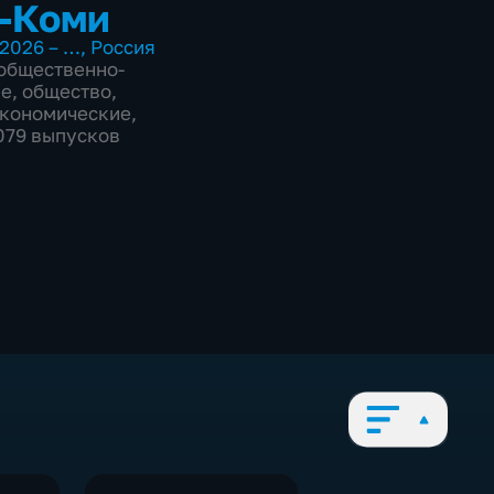
-Коми
2026 – …
,
Россия
общественно-
ие
,
общество
,
экономические
,
1079 выпусков