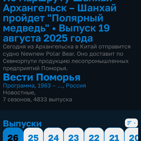
Архангельск – Шанхай
пройдет "Полярный
медведь"
•
Выпуск 19
августа 2025 года
Сегодня из Архангельска в Китай отправится
судно Newnew Polar Bear. Оно доставит по
Севморпути продукцию лесопромышленных
предприятий Поморья.
Вести Поморья
Программа
,
1963 – …
,
Россия
Новостные
,
7 сезонов, 4833 выпуска
Выпуски
26
25
24
23
22
21
20