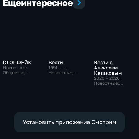
Еще
интересное
СТОПФЕЙК
Вести
Вести с
Алексеем
Новостные,
1991 – …
,
Общество,
Новостные,
Казаковым
общественно-
Общественно-
2020 – 2026
,
политические
политические,
Новостные,
социально-
Общественно-
экономические
политические
Установить приложение Смотрим