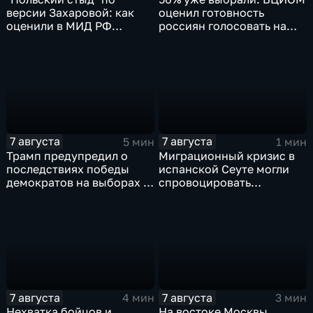
версии Захаровой: как
оценил готовность
оценили в МИД РФ
россиян голосовать на
скандальную речь
выборах в Госдуму
Навроцкого
7 августа
7 августа
5 мин
1 мин
Трамп предупредил о
Миграционный кризис в
последствиях победы
испанской Сеуте могли
демократов на выборах в
спровоцировать
Сенат.
спецслужбы Израиля
7 августа
7 августа
4 мин
3 мин
Нехватка бойцов и
На востоке Москвы