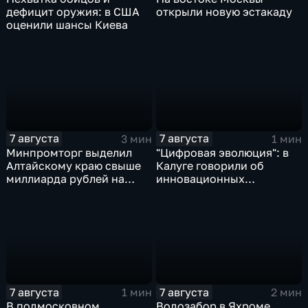
дефицит оружия: в США
открыли новую эстакаду
оценили шансы Киева
7 августа
7 августа
3 мин
1 мин
Минпромторг выделил
"Цифровая эволюция": в
Алтайскому краю свыше
Калуге говорили об
миллиарда рублей на
инновационных
промразвитие
IT‑проектах
7 августа
7 августа
1 мин
2 мин
В подмосковном
Водозабор в Яхроме