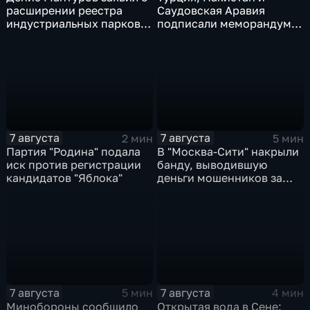
расширении реестра
Саудовская Аравия
индустриальных парков в
подписали меморандум о
Ярославской области
коллективной обороне
7 августа
7 августа
2 мин
5 мин
Партия "Родина" подала
В "Москва‑Сити" накрыли
иск против регистрации
банду, выводившую
кандидатов "Яблока"
деньги мошенников за
рубеж
7 августа
7 августа
5 мин
4 мин
Минобороны сообщило
Открытая вода в Сене: