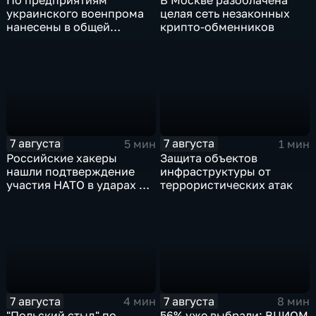
По предприятиям
В Москве разоблачена
украинского военпрома
целая сеть незаконных
нанесены в общей
крипто-обменников
сложности более 10-ти
массированных и
групповых ударов
7 августа
7 августа
5 мин
1 мин
Российские хакеры
Защита объектов
нашли подтверждение
инфраструктуры от
участия НАТО в ударах по
террористических атак
России
7 августа
7 августа
4 мин
8 мин
"Польский стыд" по
56% уже выбрали: ВЦИОМ