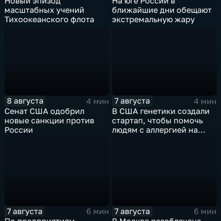
Новый эпизод
На юге России в
масштабных учений
ближайшие дни обещают
Тихоокеанского флота
экстремальную жару
8 августа
7 августа
4 мин
4 мин
Сенат США одобрил
В США генетики создали
новые санкции против
стартап, чтобы помочь
России
людям с аллергией на
собак
7 августа
7 августа
6 мин
6 мин