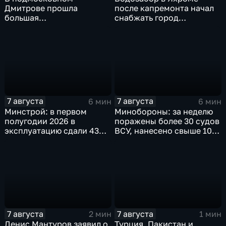
Дмитрове прошла
после капремонта начал
большая
снабжать город
агропромышленная
качественной водой
выставка
7 августа
7 августа
6 мин
6 мин
Минстрой: в первом
Минобороны: за неделю
полугодии 2026 в
поражены более 30 судов
эксплуатацию сдали 43
ВСУ, нанесено свыше 10
миллиона "квадратов"
ударов по ключевым
объектам
7 августа
7 августа
2 мин
1 мин
Денис Мантуров заявил о
Турция, Пакистан и