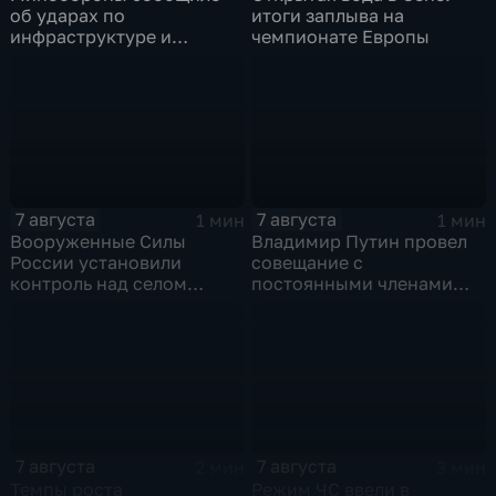
об ударах по
итоги заплыва на
инфраструктуре и
чемпионате Европы
военной технике ВСУ
7 августа
7 августа
1 мин
1 мин
Вооруженные Силы
Владимир Путин провел
России установили
совещание с
контроль над селом
постоянными членами
Анискино в Харьковской
Совета безопасности
области
России
7 августа
7 августа
2 мин
3 мин
Темпы роста
Режим ЧС ввели в