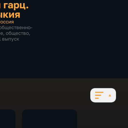
 гарц.
ыкия
оссия
общественно-
ие
,
общество
,
1 выпуск