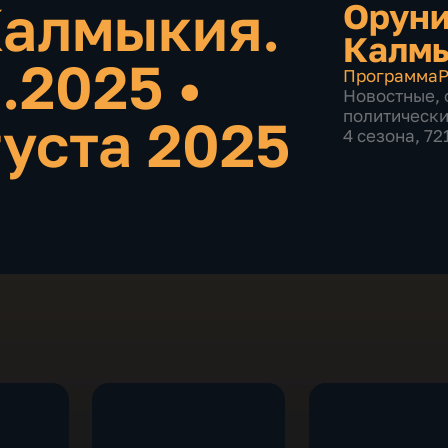
Калмыкия.
Оруни
Калм
8.2025
•
Программа
Р
Новостные
,
политическ
густа 2025
4 сезона, 72