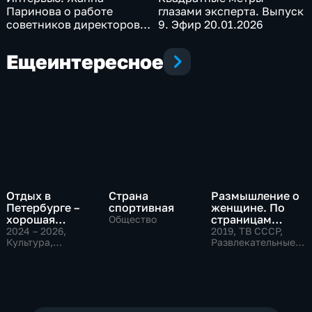
Паринова о работе
глазами эксперта. Выпуск
советников директоров
9. Эфир 20.01.2026
по воспитанию
школьников. Эфир
Еще
интересное
05.02.2026
Отдых в
Страна
Размышление о
Петербурге –
спортивная
женщине. По
хорошая
страницам
Общество
семейная
советского
2024 – 2026
,
2019
, ТВ СССР,
традиция
Культура,
телевидения
Развлекательные,
Общество
общество