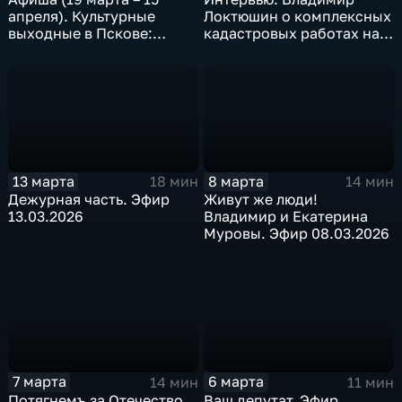
апреля). Культурные
Локтюшин о комплексных
выходные в Пскове:
кадастровых работах на
фестиваль русской
территории Псковской
музыки, премьеры в
области. Эфир 17.03.2026
театре и шоу Мари
Краймбрери
13 марта
8 марта
18 мин
14 мин
Дежурная часть. Эфир
Живут же люди!
13.03.2026
Владимир и Екатерина
Муровы. Эфир 08.03.2026
7 марта
6 марта
14 мин
11 мин
Потягнемъ за Отечество.
Ваш депутат. Эфир