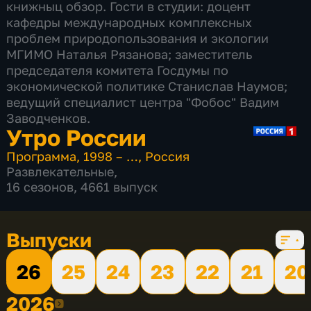
книжныц обзор. Гости в студии: доцент
кафедры международных комплексных
проблем природопользования и экологии
МГИМО Наталья Рязанова; заместитель
председателя комитета Госдумы по
экономической политике Станислав Наумов;
ведущий специалист центра "Фобос" Вадим
Заводченков.
Утро России
Программа
,
1998 – …
,
Россия
Развлекательные
,
16 сезонов, 4661 выпуск
Выпуски
26
25
24
23
22
21
20
2026
2026