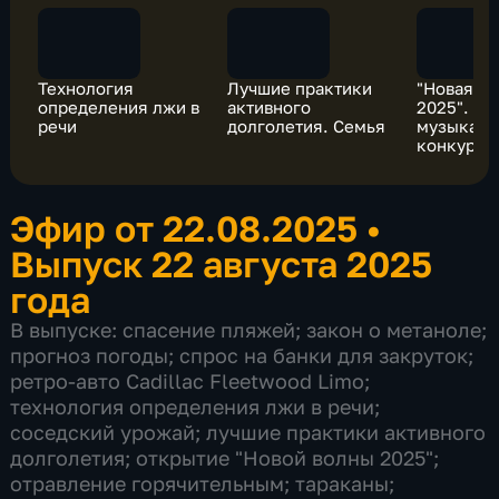
Технология
Лучшие практики
"Новая В
определения лжи в
активного
2025". О
речи
долголетия. Семья
музыкаль
конкурса
Эфир от 22.08.2025
•
Выпуск 22 августа 2025
года
В выпуске: спасение пляжей; закон о метаноле;
прогноз погоды; спрос на банки для закруток;
ретро-авто Cadillac Fleetwood Limo;
технология определения лжи в речи;
соседский урожай; лучшие практики активного
долголетия; открытие "Новой волны 2025";
отравление горячительным; тараканы;