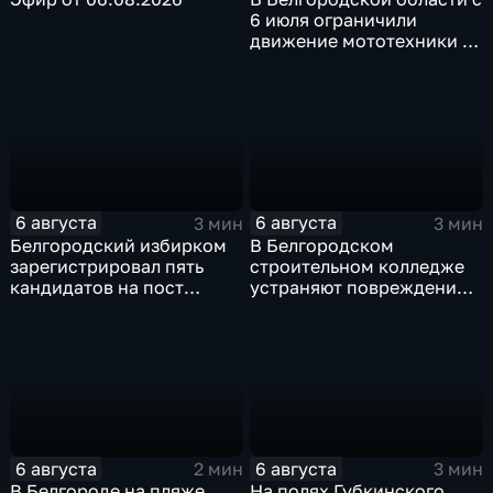
6 июля ограничили
движение мототехники в
ночное время
6 августа
6 августа
3 мин
3 мин
Белгородский избирком
В Белгородском
зарегистрировал пять
строительном колледже
кандидатов на пост
устраняют повреждения
губернатора
после атаки ВСУ
6 августа
6 августа
2 мин
3 мин
В Белгороде на пляже
На полях Губкинского