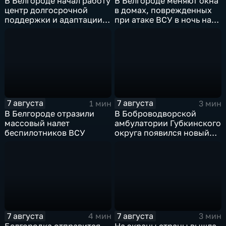
В Белгороде начал работу
В Белгороде меняют окна
центр долгосрочной
в домах, поврежденных
поддержки и адаптации
при атаке ВСУ в ночь на
ветеранов СВО и их семей
27 июля
7 августа
7 августа
1 мин
3 мин
В Белгороде отразили
В Боброводворской
массовый налет
амбулатории Губкинского
беспилотников ВСУ
округа появился новый
специалист по программе
"Земский доктор"
7 августа
7 августа
4 мин
3 мин