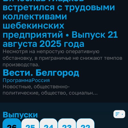
встретился с трудовыми
коллективами
шебекинских
предприятий
•
Выпуск 21
августа 2025 года
Несмотря на непростую оперативную
обстановку, в приграничье не снижают темпов
производства.
Вести. Белгород
Программа
Россия
Новостные
,
общественно-
политические
,
общество
,
социально-
экономические
,
5 сезонов, 9985 выпусков
Выпуски
26
25
24
23
22