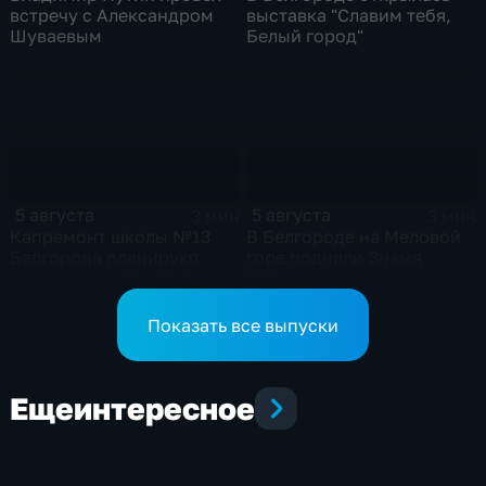
встречу с Александром
выставка "Славим тебя,
Шуваевым
Белый город"
5 августа
5 августа
3 мин
3 мин
Капремонт школы №13
В Белгороде на Меловой
Белгорода планируют
горе подняли Знамя
завершить к декабрю
Победы
Показать все выпуски
Еще
интересное