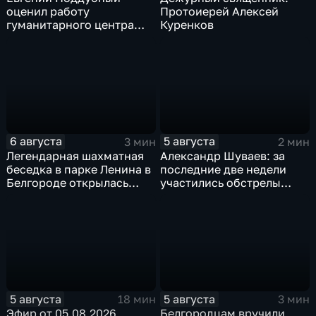
оценил работу
Протоиерей Алексей
гуманитарного центра
Куренков
в Грайворонском округе
6 августа
5 августа
3 мин
2 мин
Легендарная шахматная
Александр Шуваев: за
беседка в парке Ленина в
последние две недели
Белгороде открылась
участились обстрелы
после большой
Белгородской области
реконструкции
5 августа
5 августа
18 мин
3 мин
Эфир от 05.08.2026
Белгородцам вручили