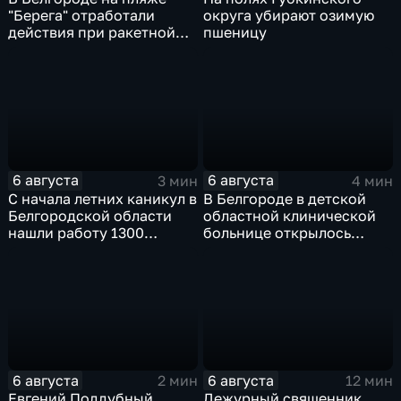
"Берега" отработали
округа убирают озимую
действия при ракетной
пшеницу
опасности
6 августа
6 августа
3 мин
4 мин
С начала летних каникул в
В Белгороде в детской
Белгородской области
областной клинической
нашли работу 1300
больнице открылось
подростков
новое модульное
приемное отделение
6 августа
6 августа
2 мин
12 мин
Евгений Поддубный
Дежурный священник.