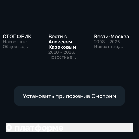
СТОПФЕЙК
Вести с
Вести-Москва
Алексеем
Новостные,
2008 – 2026
,
Общество,
Казаковым
Новостные,
общественно-
Общественно-
2020 – 2026
,
политические
политические,
Новостные,
социально-
Общественно-
экономические
политические
Установить приложение Смотрим
О платформе