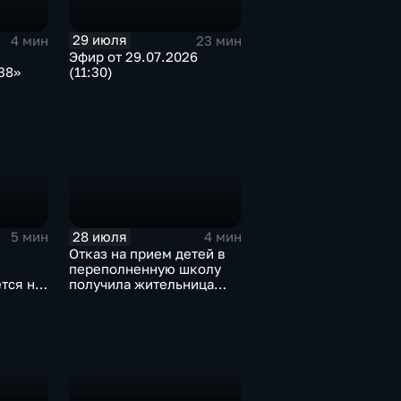
29 июля
4 мин
23 мин
Эфир от 29.07.2026
38»
(11:30)
и
28 июля
5 мин
4 мин
Отказ на прием детей в
переполненную школу
тся на
получила жительница
Дома
Грановщины Ольга Джура