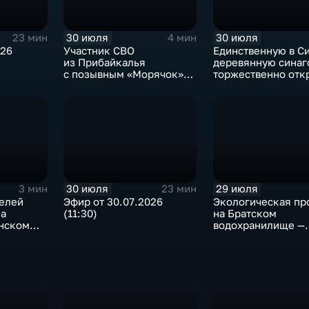
30 июля
30 июля
23 мин
4 мин
026
Участник СВО
Единственную в С
из Прибайкалья
деревянную синаг
с позывным «Морячок»
торжественно отк
и губернатор Игорь
в архитектурно-
Кобзев встретились
этнографическом 
в Иркутске
«Тальцы»
30 июля
29 июля
3 мин
23 мин
телей
Эфир от 30.07.2026
Экологическая пр
ка
(11:30)
на Братском
анском
водохранилище —
нашествие баклан
привело к падени
рыбы