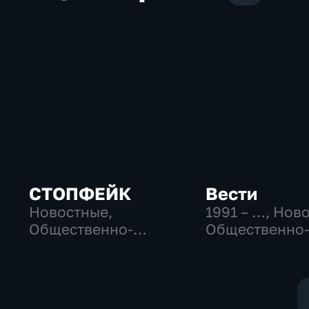
СТОПФЕЙК
Вести
Новостные,
1991 – …
, Нов
Общественно-
Общественно
политические,
политические
общество
социально-
экономически