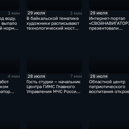
29 июля
29 июля
3 мин
3 мин
од воду.
В байкальской тематике
Интернет-портал
ь выпало
художники расписывают
«СВОйНАВИГАТОР
й нормы
технологический мост
презентовали
через реку Ушаковку
в правительстве
в Иркутске
Иркутской област
28 июля
28 июля
4 мин
7 мин
абот
Гость студии — начальник
Областной центр
ском
Центра ГИМС Главного
патриотического
натор
Управления МЧС России
воспитания открое
сти
по Иркутской области
базе иркутского 
Андрей Карепов
офицеров