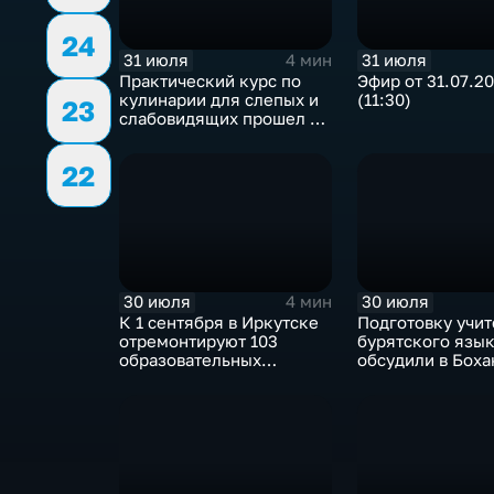
24
31 июля
31 июля
4 мин
Практический курс по
Эфир от 31.07.2
кулинарии для слепых и
(11:30)
23
слабовидящих прошел в
Иркутске
22
30 июля
30 июля
4 мин
К 1 сентября в Иркутске
Подготовку учи
отремонтируют 103
бурятского язы
образовательных
обсудили в Бох
учреждения
педагогическом
колледже