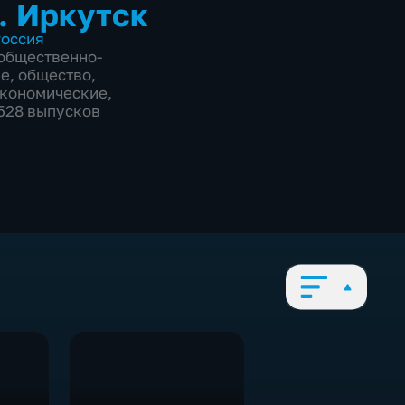
. Иркутск
оссия
общественно-
ие
,
общество
,
экономические
,
5528 выпусков