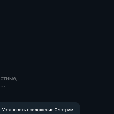
остные,
-
,
е
Установить приложение Смотрим