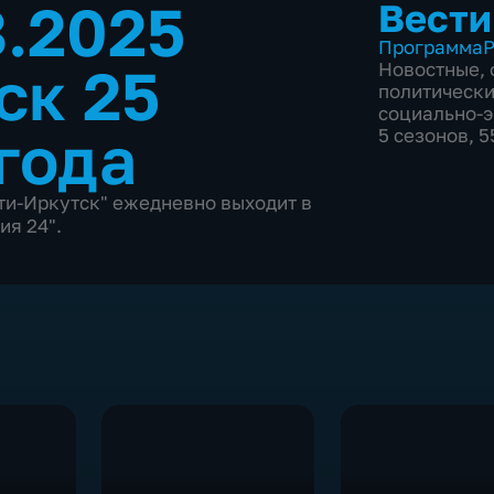
8.2025
Вести
Программа
Р
ск 25
Новостные
,
политическ
социально-
года
5 сезонов, 
и-Иркутск" ежедневно выходит в
ия 24".