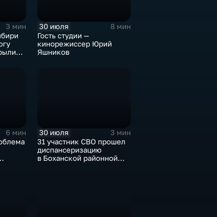
30 июля
3 мин
8 мин
ибири
Гость студии —
огу
кинорежиссер Юрий
рыли
Яшников
музее
30 июля
6 мин
3 мин
облема
31 участник СВО прошел
диспансеризацию
в Боханской районной
ов
больнице
ю улова