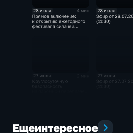
28 июля
28 июля
4 мин
Прямое включение:
Эфир от 28.07.2
к открытию ежегодного
(11:30)
фестиваля силачей
«Владимиръ» в эти
минуты готовятся
на территории
Каштаковской рощи
в предместье Рабочее
27 июля
27 июля
2 мин
Круглосуточную
Эфир от 27.07.2
безопасность
(11:30)
на паромной переправе
к острову Ольхон
в разгар туристического
сезона обеспечивают
сотрудники ОМОН
Росгвардии
Еще
интересное