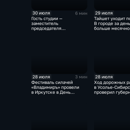
30 июля
29 июля
6 мин
Гость студии —
Тайшет уходит п
заместитель
В городе за ден
председателя
больше месячно
правительства Иркутской
осадков
области Наталья
Дикусарова
28 июля
28 июля
3 мин
Фестиваль силачей
Ход дорожных р
«Владимиръ» провели
в Усолье-Сибир
в Иркутске в День
проверил губер
Крещения Руси
Иркутской обла