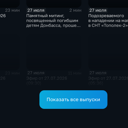
27 июля
27 июля
23 мин
2 мин
026
Памятный митинг,
Подозреваемого
посвященный погибшим
в нападении на ма
детям Донбасса, прошел
в СНТ «Тополек-2»
сегодня в Иркутске
задержали в Ирку
27 июля
27 июля
23 мин
11 мин
026
Эфир от 27.07.2026
Эфир от 27.07.202
(09:30)
(05:36)
Показать все выпуски