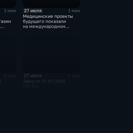
27 июля
1 мин
1 мин
Медицинские проекты
газин
будущего показали
на международном
тске
конгрессе роботической
хирургии
27 июля
2 мин
2 мин
6
Эфир от 27.07.2026
(05:36)