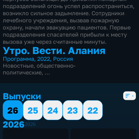
подразделений огонь успел распространиться,
возникло сильное задымление. Сотрудники
лечебного учреждения, вызвав пожарную
охрану, начали эвакуацию пациентов. Первые
подразделения спасателей прибыли к месту
вызова уже через считанные минуты.
Утро. Вести. Алания
Программа
,
2022
,
Россия
Новостные
,
общественно-
политические
,
5 сезонов, 2195 выпусков
Выпуски
26
25
24
23
22
2026
2026