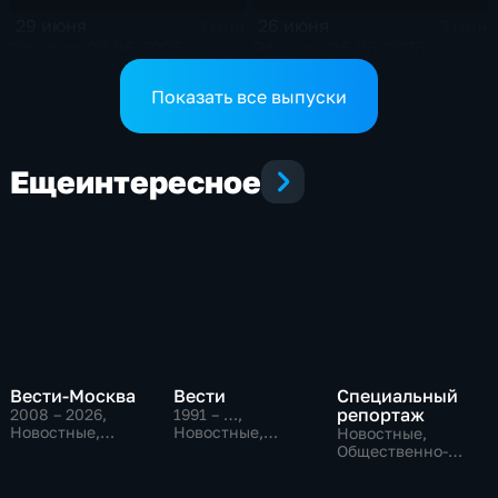
29 июня
26 июня
3 мин
3 мин
Эфир от 20.06.2026
Эфир от 26.06.2026
Показать все выпуски
Еще
интересное
Вести-Москва
Вести
Специальный
репортаж
2008 – 2026
,
1991 – …
,
Новостные,
Новостные,
Новостные,
Общественно-
Общественно-
Общественно-
политические,
политические,
политические,
социально-
социально-
социально-