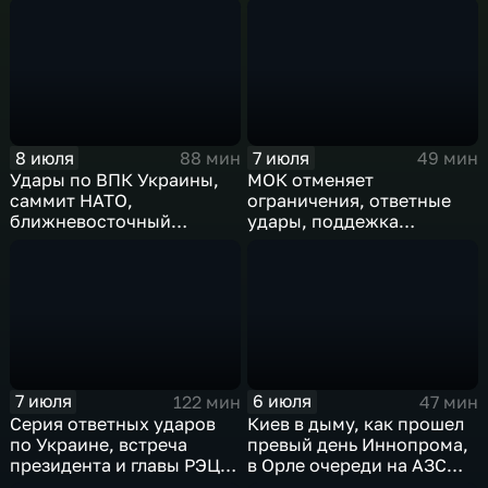
международного
конфликт, слияние
сотрудничества,
циклонов
суперциклон и эффект
Фудзивары
8 июля
7 июля
88 мин
49 мин
Удары по ВПК Украины,
МОК отменяет
саммит НАТО,
ограничения, ответные
ближневосточный
удары, поддежка
конфликт,новые драмы
экспорта, теракт в
чемпионата мира,
Монако
слияние циклонов
7 июля
6 июля
122 мин
47 мин
Серия ответных ударов
Киев в дыму, как прошел
по Украине, встреча
превый день Иннопрома,
президента и главы РЭЦ,
в Орле очереди на АЗС
саммит альянса в Анкаре,
стали меньше, биохакер