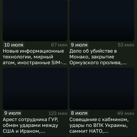
10 июля
9 июля
67 мин
53 мин
Новые информационные
Дело об убийстве в
технологии, мирный
Монако, закрытие
атом, иностранные SIM-
Ормузского пролива,
карты и обход
рост продаж книг в
блокировок
России
9 июля
8 июля
123 мин
49 мин
Арест сотрудника ГУР,
Совещание с кабмином,
обмен ударами между
удары по ВПК Украины,
США и Ираном,
саммит НАТО,
результаты
ближневосточный