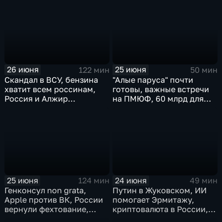
наркокартелями.
26 июня
25 июня
122 мин
50 мин
Скандал в ВСУ, бензина
"Алые паруса" почти
хватит всем россинам,
готовы, важные встречи
Россия и Алжир
на ПМЮФ, 60 млрд для
наращивают торговый
аграриев
оборот
25 июня
24 июня
124 мин
49 мин
Генконсул non grata,
Путин в Жуковском, ИИ
Apple против ВК, России
помогает Эрмитажу,
вернули фехтование,
криптовалюта в России,
Дитер Болен влип
ПМЮФ открылся в СПб