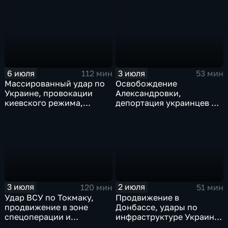
теракт в Монако
Брайан Джонсон
рассказал о редкой
болезни
6 июля
3 июля
112 мин
53 мин
Массированный удар по
Освобождение
Украине, провокации
Александровки,
киевского режима,
депортация украинцев из
развитие регионов
Германии и масштабные
тульские перспективы,
проекты ВТБ на Чукотке
скандал на чемпионате
мира
3 июля
2 июля
120 мин
51 мин
Удар ВСУ по Токмаку,
Продвижение в
продвижение в зоне
Донбассе, удары по
спецоперации и
инфраструктуре Украины,
прощание с Али Хаменеи
юбилей Калининградской