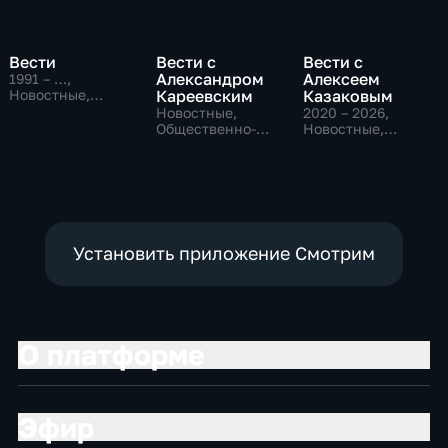
Вести
Вести с
Вести с
Александром
Алексеем
1991 – …
,
Новостные,
Кареевским
Казаковым
Общественно-
Новостные,
2020 – 2026
,
политические,
Общественно-
Новостные,
социально-
политические
Общественно-
экономические
политические
Установить приложение Смотрим
О платформе
Эфир