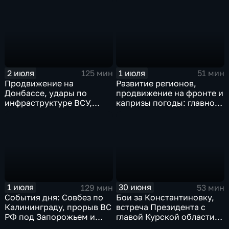
в Иране
области, переговоры в
Армении, рекорд Бельгии
на ЧМ и ливни в Москве.
2 июля
1 июля
125 мин
51 мин
Продвижение на
Развитие регионов,
Донбассе, удары по
продвижение на фронте и
инфраструктуре ВСУ,
капризы погоды: главное
юбилей Калининградской
к этому часу
области, визит фон дер
Ляйен в Армению, рекорд
Бельгии на ЧМ и скорые
ливни в Москве.
1 июля
30 июня
129 мин
53 мин
События дня: Совбез по
Бои за Константиновку,
Калининграду, прорыв ВС
встреча Президента с
РФ под Запорожьем и
главой Курской области и
исторический рекорд
ликвидация олигарха в