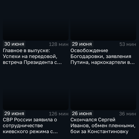
Мбаппе
Монако
30 июня
29 июня
128 мин
53 мин
Главное в выпуске:
Освобождение
Успехи на передовой,
Богодаровки, заявления
встреча Президента с
Путина, наркокартели в
главой Курской области и
Киеве, ядерный вопрос
исторический теракт в
Финляндии, возвращение
Монако
пленных, шторм в Париже
и плей-офф ЧМ
29 июня
26 июня
126 мин
36 мин
СВР России заявила о
Скончался Сергей
сотрудничестве
Иванов, обмен пленными,
киевского режима с
бои за Константиновку
мексиканскими