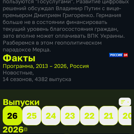
пользуются "Госуслугами". Развитие цифровых
решений обсуждал Владимир Путин с вице-
премьером Дмитрием Григоренко. Германия
больше не в состоянии финансировать
текущий уровень благосостояния граждан,
зато вполне может оплачивать ВПК Украины.
Разберемся в этом геополитическом
парадоксе Мерца.
Факты
Программа
,
2013 – 2026
,
Россия
Новостные
,
14 сезонов, 4382 выпуска
Выпуски
26
25
24
23
22
21
20
2026
2026