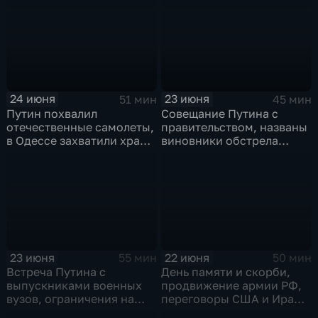
24 июня
23 июня
51 мин
45 мин
Путин похвалил
Совещание Путина с
отечественные самолеты,
правительством, названы
в Одессе захватили храм,
виновники обстрела
Гданьск без Зеленского
детей, похороны юного
героя в Ингушетии
23 июня
22 июня
55 мин
50 мин
Встреча Путина с
День памяти и скорби,
выпускниками военных
продвижение армии РФ,
вузов, ограничения на
переговоры США и Ирана,
топливо в Крыму, планы
Стармер в отставке и