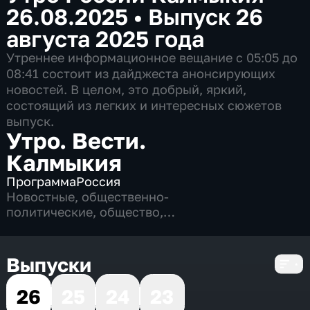
26.08.2025
•
Выпуск 26
августа 2025 года
Утреннее информационное вещание c 05:05 до
08:41 состоит из дайджеста анонсирующих
новостей. В целом, это добрый, яркий,
состоящий из легких и интересных сюжетов
выпуск.
Утро. Вести.
Калмыкия
Программа
Россия
Новостные
,
общественно-
политические
,
общество
,
развлекательные
,
4 сезона, 824 выпуска
Выпуски
26
25
24
23