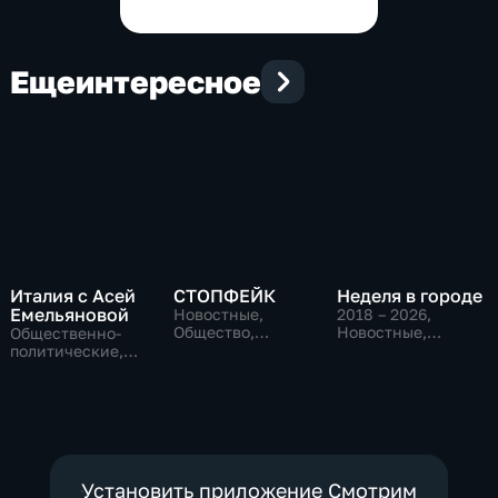
Еще
интересное
Италия с Асей
СТОПФЕЙК
Неделя в городе
Емельяновой
Новостные,
2018 – 2026
,
Общество,
Новостные,
Общественно-
общественно-
Общество,
политические,
политические
общественно-
Общество,
политические
новостные
Установить приложение Смотрим