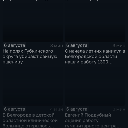
после атаки ВСУ
опасности
6 августа
6 августа
3 мин
3 мин
На полях Губкинского
С начала летних каникул в
округа убирают озимую
Белгородской области
пшеницу
нашли работу 1300
подростков
6 августа
6 августа
4 мин
2 мин
В Белгороде в детской
Евгений Поддубный
областной клинической
оценил работу
больнице открылось
гуманитарного центра