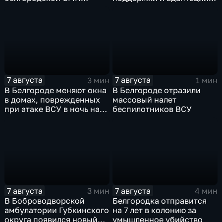
защитные комплекты
ветеранов СВО и их семей
7 августа
7 августа
3 мин
1 мин
В Белгороде меняют окна
В Белгороде отразили
в домах, поврежденных
массовый налет
при атаке ВСУ в ночь на
беспилотников ВСУ
27 июля
7 августа
7 августа
3 мин
4 мин
В Боброводворской
Белгородка отправится
амбулатории Губкинского
на 7 лет в колонию за
округа появился новый
умышленное убийство