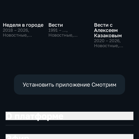
Неделя в городе
Вести
Вести с
Алексеем
2018 – 2026
,
1991 – …
,
Новостные,
Новостные,
Казаковым
Общество,
Общественно-
2020 – 2026
,
общественно-
политические,
Новостные,
политические
социально-
Общественно-
экономические
политические
Установить приложение Смотрим
О платформе
Эфир