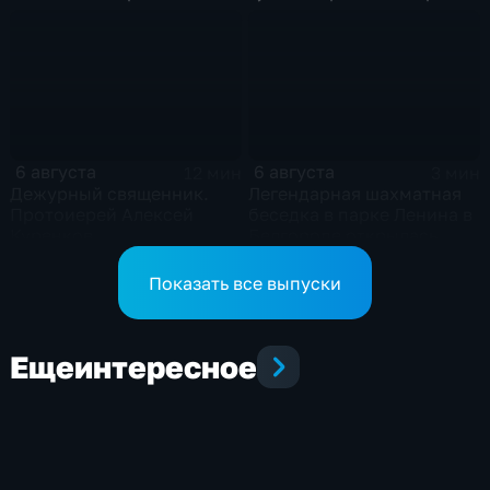
новое модульное
в Грайворонском округе
приемное отделение
6 августа
6 августа
12 мин
3 мин
Дежурный священник.
Легендарная шахматная
Протоиерей Алексей
беседка в парке Ленина в
Куренков
Белгороде открылась
после большой
реконструкции
Показать все выпуски
Еще
интересное