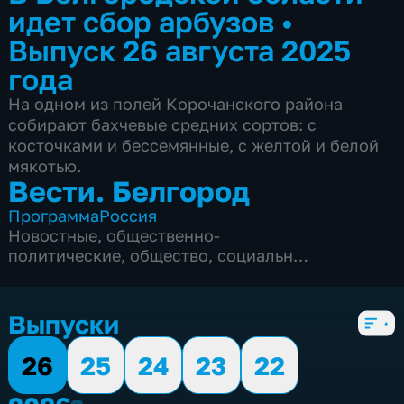
идет сбор арбузов
•
Выпуск 26 августа 2025
года
На одном из полей Корочанского района
собирают бахчевые средних сортов: с
косточками и бессемянные, с желтой и белой
мякотью.
Вести. Белгород
Программа
Россия
Новостные
,
общественно-
политические
,
общество
,
социально-
экономические
,
5 сезонов, 9994 выпуска
Выпуски
26
25
24
23
22