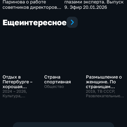
Паринова о работе
глазами эксперта. Выпуск
советников директоров
9. Эфир 20.01.2026
по воспитанию
школьников. Эфир
Еще
интересное
05.02.2026
Отдых в
Страна
Размышление о
Петербурге –
спортивная
женщине. По
хорошая
страницам
Общество
семейная
советского
2024 – 2026
,
2019
, ТВ СССР,
традиция
Культура,
телевидения
Развлекательные,
Общество
общество