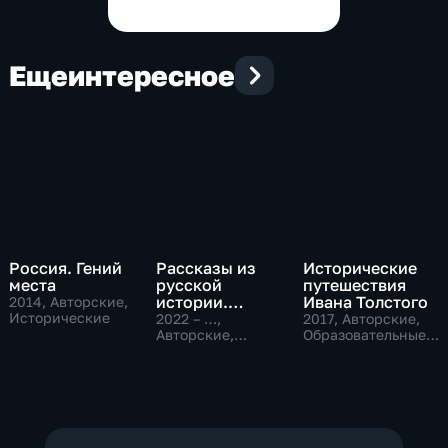
Еще
интересное
Россия. Гений
Рассказы из
Исторические
места
русской
путешествия
истории.
Ивана Толстого
2014
, Авторские,
Исторические
Владимир
2022 – …
,
2017
, Авторские,
Мединский
Авторские,
Образовательные,
Исторические,
исторические
образовательные