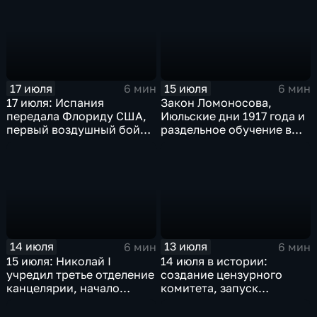
английских школах
17 июля
15 июля
6 мин
6 мин
17 июля: Испания
Закон Ломоносова,
передала Флориду США,
Июльские дни 1917 года и
первый воздушный бой
раздельное обучение в
над морем т марш
школах СССР: главные
побежденных
события 16 июля в
истории России и мира
14 июля
13 июля
6 мин
6 мин
15 июля: Николай I
14 июля в истории:
учредил третье отделение
создание цензурного
канцелярии, начало
комитета, запуск
гражданской авиации в
Транссиба и свержение
СССР, Майнауское
монархии в Ираке