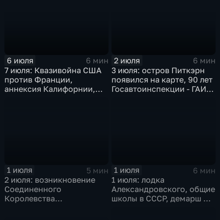
6 июля
2 июля
6 мин
6 мин
7 июля: Квазивойна США
3 июля: остров Питкэрн
против Франции,
появился на карте, 90 лет
аннексия Калифорнии,
Госавтоинспекции - ГАИ -
агрессия Японии в Китае
ГИБДД, переселение
и Брионская декларация
евреев на Мадагаскар,
помощь моджахедам от
США
1 июля
1 июля
5 мин
6 мин
2 июля: возникновение
1 июля: лодка
Соединенного
Александровского, общие
Королевства
школы в СССР, демарш Де
Великобритании и
Голля и роспуск ОВД
Ирландии,