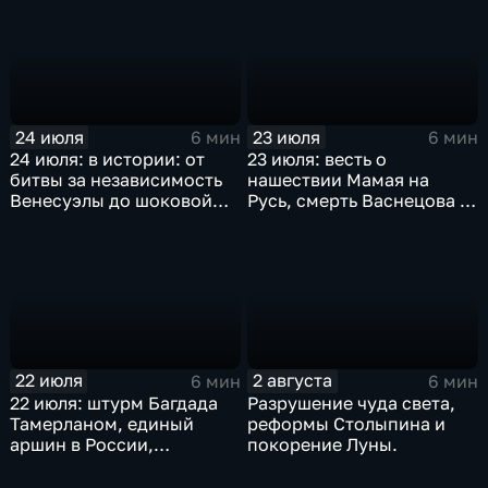
24 июля
23 июля
6 мин
6 мин
24 июля: в истории: от
23 июля: весть о
битвы за независимость
нашествии Мамая на
Венесуэлы до шоковой
Русь, смерть Васнецова и
денежной реформы
мораторий на добычу
Ельцина
китов
22 июля
2 августа
6 мин
6 мин
22 июля: штурм Багдада
Разрушение чуда света,
Тамерланом, единый
реформы Столыпина и
аршин в России,
покорение Луны.
реабилитация Дрейфуса и
отмена порки в