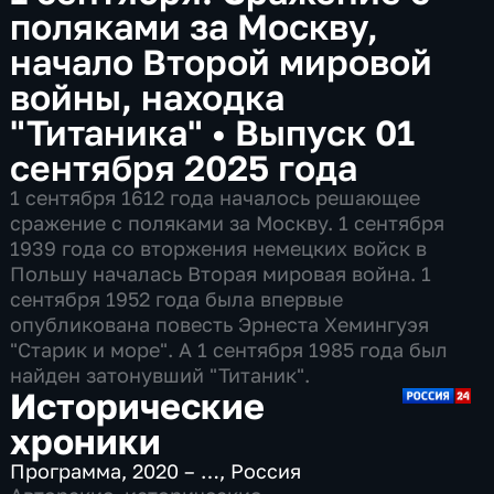
поляками за Москву,
начало Второй мировой
войны, находка
"Титаника"
•
Выпуск 01
сентября 2025 года
1 сентября 1612 года началось решающее
сражение с поляками за Москву. 1 сентября
1939 года со вторжения немецких войск в
Польшу началась Вторая мировая война. 1
сентября 1952 года была впервые
опубликована повесть Эрнеста Хемингуэя
"Старик и море". А 1 сентября 1985 года был
найден затонувший "Титаник".
Исторические
хроники
Программа
,
2020 – …
,
Россия