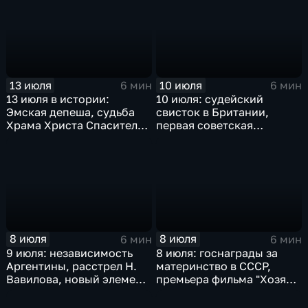
заявление против
ядерного оружия,
крупнейшая техногенная
катастрофа в Московском
метро
13 июля
10 июля
6 мин
6 мин
13 июля в истории:
10 июля: судейский
Эмская депеша, судьба
свисток в Британии,
Храма Христа Спасителя
первая советская
и подвиг пограничников
Конституция, трагедия в
Едвабне и присяга
Ельцина
8 июля
8 июля
6 мин
6 мин
9 июля: независимость
8 июля: госнаграды за
Аргентины, расстрел Н.
материнство в СССР,
Вавилова, новый элемент
премьера фильма "Хозяин
- Нобелий, Г. Киссинджер
тайги", смерть Ким Ир
едет в Китай
Сена