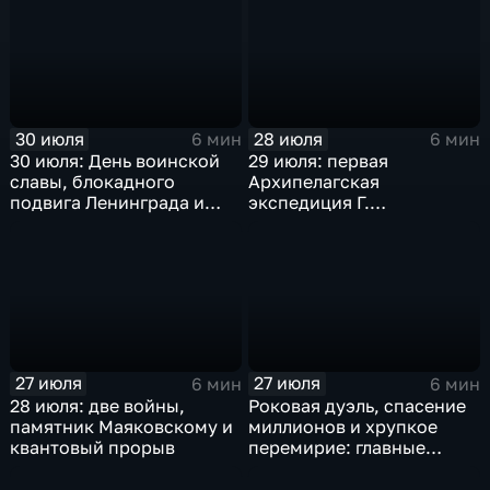
30 июля
28 июля
6 мин
6 мин
30 июля: День воинской
29 июля: первая
славы, блокадного
Архипелагская
подвига Ленинграда и
экспедиция Г.
великих советских
Спиридонова, мораторий
свершений
СССР на ядерные взрывы
и испытания самолета
ТУ-124А
27 июля
27 июля
6 мин
6 мин
28 июля: две войны,
Роковая дуэль, спасение
памятник Маяковскому и
миллионов и хрупкое
квантовый прорыв
перемирие: главные
исторические события 27
июля