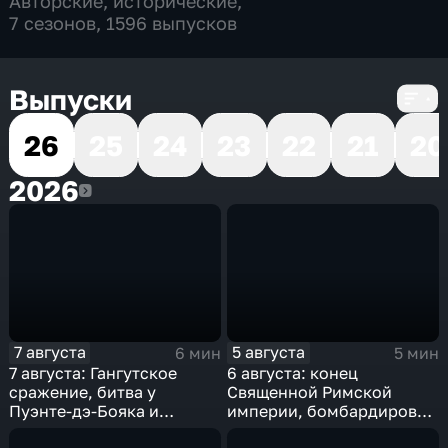
Авторские
,
исторические
,
7 сезонов, 1596 выпусков
Выпуски
26
25
24
23
22
21
20
2026
2026
7 августа
5 августа
6 мин
5 мин
7 августа: Гангутское
6 августа: конец
сражение, битва у
Священной Римской
Пуэнте-дэ-Бояка и
империи, бомбардировка
мировой рекорд
Хиросимы и полет