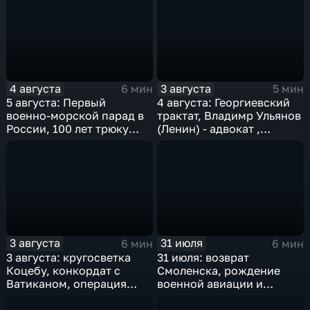
гидросамолета БЕ-200
Германа Титова
4 августа
3 августа
6 мин
5 мин
5 августа: Первый
4 августа: Георгиевский
военно-морской парад в
трактат, Владимр Ульянов
России, 100 лет трюку
(Ленин) - адвокат ,
Гудини, "Огонь по
нейтралитет США и
штабам!", олимпиада в
деноминация 1997
Рио-де-Жанейро
3 августа
31 июля
6 мин
6 мин
3 августа: кругосветка
31 июля: возврат
Коцебу, конкордат с
Смоленска, рождение
Ватиканом, операция
военной авиации и
"Рельсовая война" и
открытие "Лужников"
закрытие Олимпиады-80