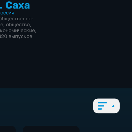
. Саха
оссия
общественно-
ие
,
общество
,
экономические
,
1820 выпусков