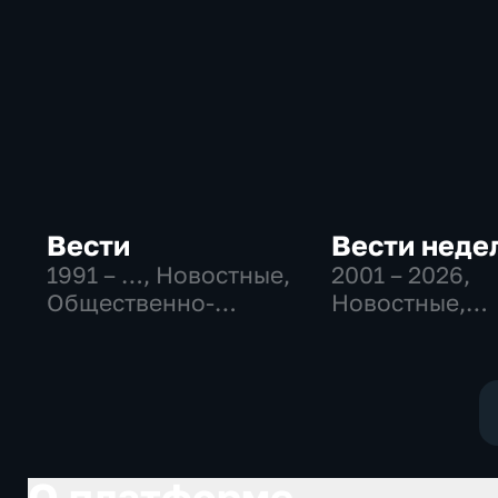
Вести
Вести неде
1991 – …
, Новостные,
2001 – 2026
,
Общественно-
Новостные,
политические,
Общественно
социально-
политические
экономические
О платформе