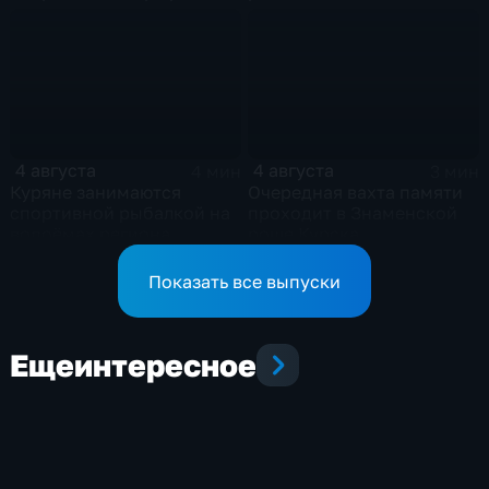
горожан
соревнования по
мотоджимхане
4 августа
4 августа
4 мин
3 мин
Куряне занимаются
Очередная вахта памяти
спортивной рыбалкой на
проходит в Знаменской
водоёмах региона
роще Курска
Показать все выпуски
Еще
интересное