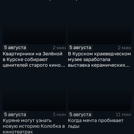
юношеских
соревнованиях по игре в
лапту
5 августа
5 августа
2 мин
2 мин
Квартирники на Зелёной
В Курском краеведческом
в Курске собирают
музее заработала
ценителей старого кино
выставка керамических
уже 8 лет
игрушек в традиционных
нарядах нашего края
5 августа
5 августа
3 мин
11 мин
Куряне могут узнать
Когда мечта пробивает
новую историю Колобка в
льды
кинотеатрах