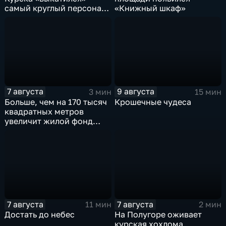
самый круглый персонаж
«Книжный шкаф»
русских сказок
7 августа
9 августа
3 мин
15 мин
Больше, чем на 170 тысяч
Крошечные чудеса
квадратных метров
увеличит жилой фонд
Курска группа компаний
ИНСТЕП
7 августа
7 августа
11 мин
2 мин
Достать до небес
На Полугоре оживает
курская хохлома