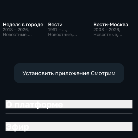
Неделя в городе
Вести
Вести-Москва
2018 – 2026
,
1991 – …
,
2008 – 2026
,
Новостные,
Новостные,
Новостные,
Общество,
Общественно-
Общественно-
общественно-
политические,
политические,
политические
социально-
социально-
экономические
экономические
Установить приложение Смотрим
О платформе
Эфир