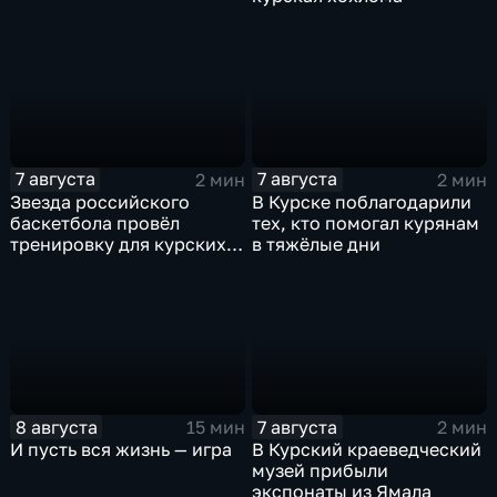
7 августа
7 августа
2 мин
2 мин
Звезда российского
В Курске поблагодарили
баскетбола провёл
тех, кто помогал курянам
тренировку для курских
в тяжёлые дни
юниоров
8 августа
7 августа
15 мин
2 мин
И пусть вся жизнь — игра
В Курский краеведческий
музей прибыли
экспонаты из Ямала