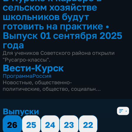
сельском хозяйстве
школьников будут
готовить на практике
•
Выпуск 01 сентября 2025
года
Для учеников Советского района открыли
"Русагро-классы".
Вести-Курск
Программа
Россия
Новостные
,
общественно-
политические
,
общество
,
социально-
экономические
,
5 сезонов, 12982 выпуска
Выпуски
26
25
24
23
22