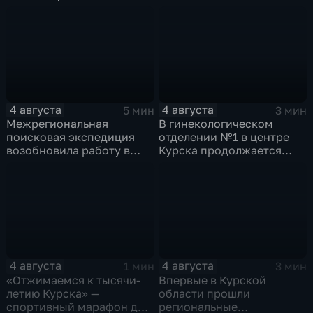
4 августа
4 августа
5 мин
3 мин
Межрегиональная
В гинекологическом
поисковая экспедиция
отделении №1 в центре
возобновила работу в
Курска продолжается
Знаменской роще Курска
реконструкция
4 августа
4 августа
1 мин
3 мин
«Отжимаемся к тысячи-
Впервые в Курской
летию Курска» —
области прошли
спортивный марафон для
региональные