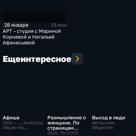
28 января
13 мин
АРТ – студия с Мариной
Корневой и Натальей
Афанасьевой
Еще
интересное
Афиша
Размышление о
Выход в люди
женщине. По
2012 – …
, Культура,
Авторские,
Общество,
страницам
Общество
развлекательные
советского
2019
, ТВ СССР,