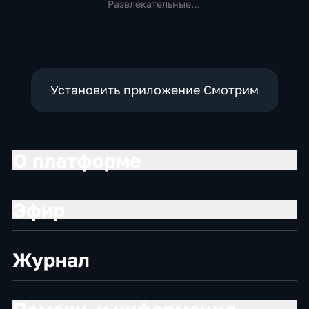
телевидения
Развлекательные,
общество
Установить приложение Смотрим
О платформе
Эфир
Журнал