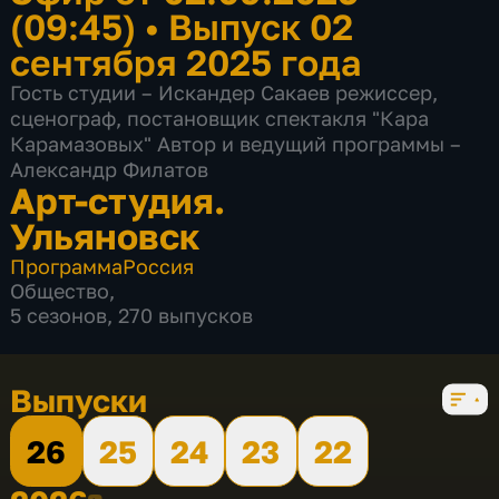
(09:45)
•
Выпуск 02
сентября 2025 года
Гость студии – Искандер Сакаев режиссер,
сценограф, постановщик спектакля "Кара
Карамазовых" Автор и ведущий программы –
Александр Филатов
Арт-студия.
Ульяновск
Программа
Россия
Общество
,
5 сезонов, 270 выпусков
Выпуски
26
25
24
23
22