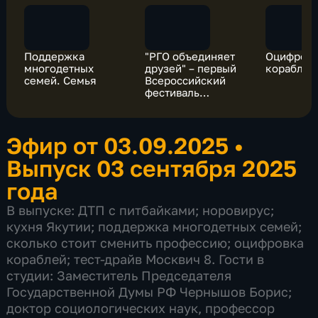
Поддержка
"РГО объединяет
Оцифров
многодетных
друзей" – первый
кораблей
семей. Семья
Всероссийский
фестиваль
документальных
фильмов Русского
географического
Эфир от 03.09.2025
•
общества
Выпуск 03 сентября 2025
года
В выпуске: ДТП с питбайками; норовирус;
кухня Якутии; поддержка многодетных семей;
сколько стоит сменить профессию; оцифровка
кораблей; тест-драйв Москвич 8. Гости в
студии: Заместитель Председателя
Государственной Думы РФ Чернышов Борис;
доктор социологических наук, профессор