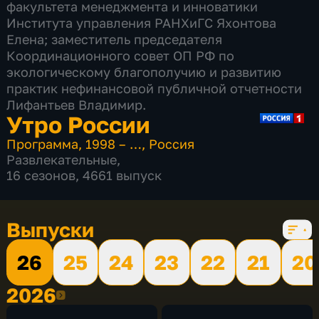
факультета менеджмента и инноватики
Института управления РАНХиГС Яхонтова
Елена; заместитель председателя
Координационного совет ОП РФ по
экологическому благополучию и развитию
практик нефинансовой публичной отчетности
Лифантьев Владимир.
Утро России
Программа
,
1998 – …
,
Россия
Развлекательные
,
16 сезонов, 4661 выпуск
Выпуски
26
25
24
23
22
21
20
2026
2026