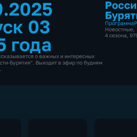
9.2025
Росси
Бурят
ск 03
Программа
Р
Новостные
,
4 сезона, 9
5 года
ассказывается о важных и интересных
ти-Бурятия". Выходит в эфир по будням
.