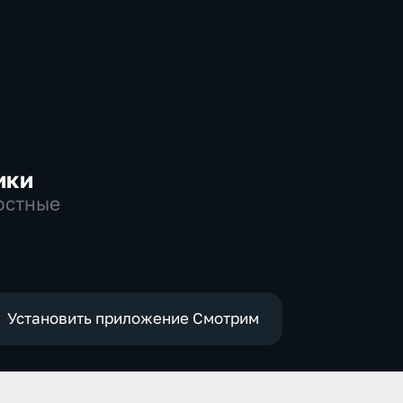
ики
остные
Установить приложение Смотрим