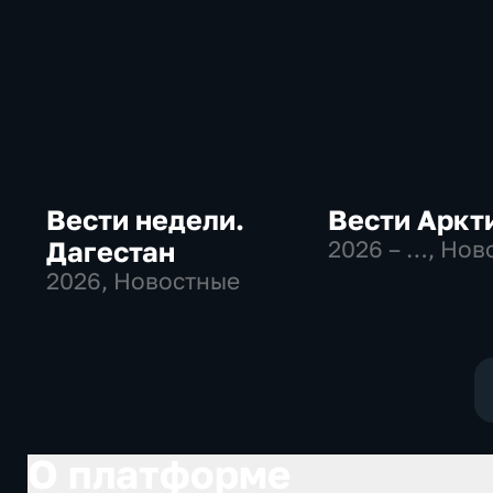
Вести недели.
Вести Аркт
Дагестан
2026 – …
, Нов
2026
, Новостные
О платформе