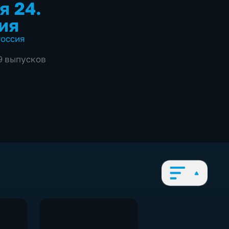
я 24.
ия
оссия
79 выпусков