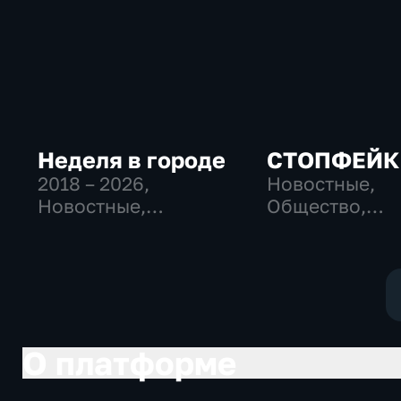
Неделя в городе
СТОПФЕЙК
2018 – 2026
,
Новостные,
Новостные,
Общество,
Общество,
общественно-
общественно-
политические
политические
О платформе