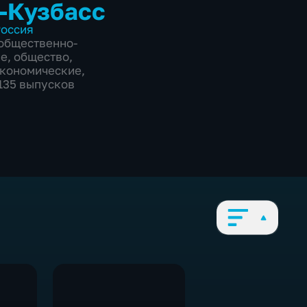
-Кузбасс
оссия
общественно-
ие
,
общество
,
экономические
,
3135 выпусков