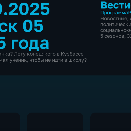
9.2025
Вести
Программа
Р
ск 05
Новостные
,
политическ
социально-
5 года
5 сезонов, 
нка? Лету конец: кого в Кузбассе
ал ученик, чтобы не идти в школу?