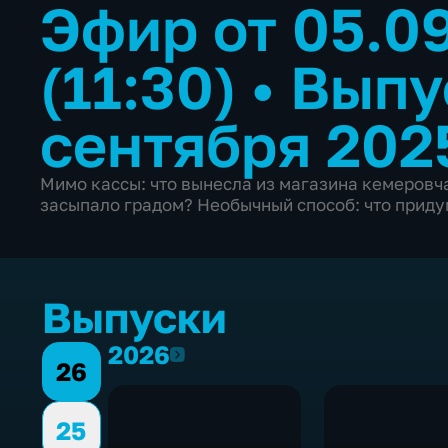
Эфир от 05.0
(11:30)
•
Выпу
сентября 202
Мимо кассы: что вынесла из магазина кемеровча
засыпало градом? Необычный способ: что придум
Выпуски
2026
2026
26
25