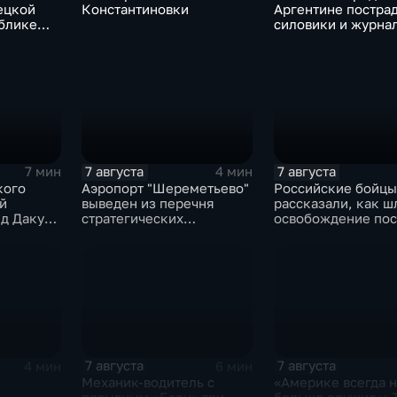
ецкой
Константиновки
Аргентине постра
блике
силовики и журна
евым
ийских
7 августа
7 августа
7 мин
4 мин
кого
Аэропорт "Шереметьево"
Российские бойцы
й
выведен из перечня
рассказали, как ш
д Даку
стратегических
освобождение пос
к за 11
предприятий
Красноярское на
Добропольском
направлении
спецоперации
7 августа
7 августа
4 мин
6 мин
Механик-водитель с
«Америке всегда 