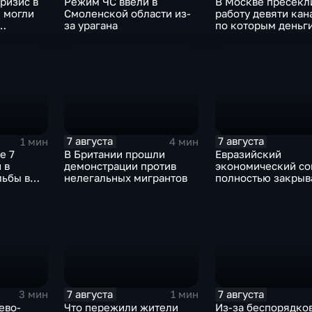
ризис в
Режим ЧС ввели в
В Москве пресекл
 могли
Смоленской области из-
работу девяти кан
за урагана
по которым деньг
аиля
выводились за ру
через криптовалю
7 августа
7 августа
1 мин
4 мин
е 7
В Британии прошли
Евразийский
 в
демонстрации против
экономический с
льбы в
нелегальных мигрантов
полностью закрыв
аиланда
свои потребности
7 августа
7 августа
3 мин
1 мин
ево-
Что пережили жители
Из-за беспорядков