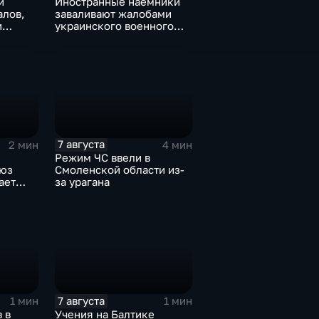
и
Иностранные наемники
алов,
заваливают жалобами
и
украинского военного
беж
омбудсмена
ту
7 августа
2 мин
4 мин
Режим ЧС ввели в
оюз
Смоленской области из-
ает
за урагана
7 августа
1 мин
1 мин
 в
Учения на Балтике