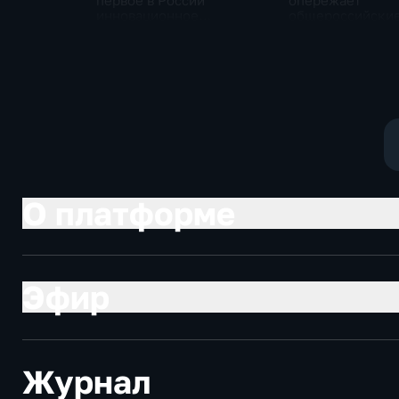
первое в России
опережает
инновационное
общероссийски
модульное приемное
по привлечению
отделение детской
инвестиций, до
больницы
Юрий Трутнев В
Путину
О платформе
Эфир
Журнал