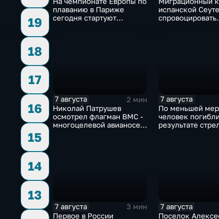
На чемпионате Европы по
Миграционный к
плаванию в Париже
испанской Сеуте
сегодня стартуют
спровоцировать
19
соревнования по хай-
спецслужбы Изр
дайвингу
18
17
7 августа
7 августа
2 мин
16
Николай Патрушев
По меньшей мер
осмотрел флагман ВМС -
человек погибли
многоцелевой авианосец
результате стре
"Атлантико" в Рио-де-
одной из школ Т
15
Жанейро
14
13
7 августа
7 августа
3 мин
Первое в России
Поселок Алексе