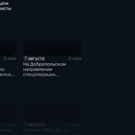
дали
листы
7 августа
3 мин
2 мин
На Добропольском
ло
направлении
елка
спецоперации
российские бойцы
отразили более 70
контратак ВСУ
7 августа
3 мин
4 мин
нужно
Расчеты ЗРК «Бук»