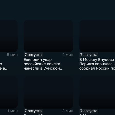
7 августа
7 августа
5 мин
1 мин
Еще один удар
В Москву Внуково
о
российские войска
Парижа вернулась
е в
нанесли в Сумской
сборная России п
ссии
области
синхронному плав
7 августа
7 августа
1 мин
3 мин