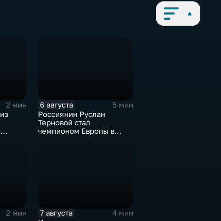
6 августа
2 мин
5 мин
 из
Россиянин Руслан
Терновой стал
о
чемпионом Европы в
анию
прыжках в воду с 10-ти
метровой вышки
7 августа
2 мин
4 мин