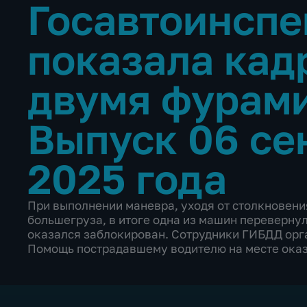
Госавтоинспе
показала кад
двумя фурами
Выпуск 06 се
2025 года
При выполнении маневра, уходя от столкновени
большегруза, в итоге одна из машин перевернул
оказался заблокирован. Сотрудники ГИБДД орг
Помощь пострадавшему водителю на месте ока