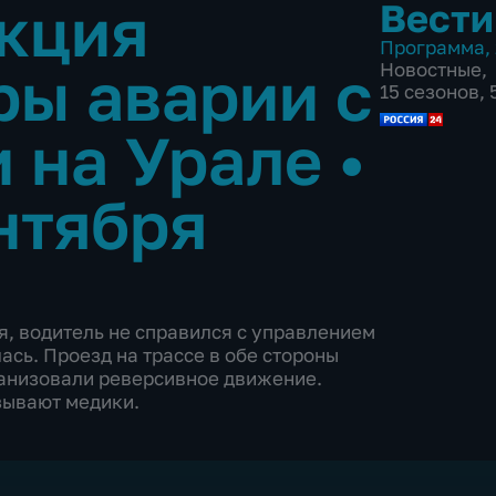
кция
Вести
Программа
,
ры аварии с
Новостные
,
15 сезонов, 
 на Урале
•
нтября
я, водитель не справился с управлением
ась. Проезд на трассе в обе стороны
анизовали реверсивное движение.
зывают медики.