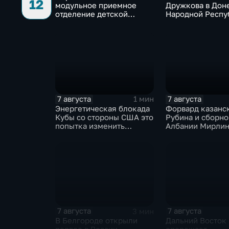
12
модульное приемное
Дружкова в Дон
отделение детской
Народной Респу
больницы открыли в
под полным огн
Белгороде
контролем росс
войск
7 августа
7 августа
1 мин
Энергетическая блокада
Форвард казанс
Кубы со стороны США это
Рубина и сборно
попытка изменить
Албании Мирлин
Конституцию островного
переше в Спарта
государства
миллионов евро
7 августа
7 августа
3 мин
В Белгороде открыли
Дальний Восток