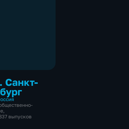
. Санкт-
бург
оссия
общественно-
ие
,
3837 выпусков