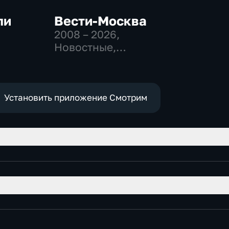
ли
Вести-Москва
2008 – 2026
,
Новостные,
-
Общественно-
политические,
социально-
экономические
Установить приложение Смотрим