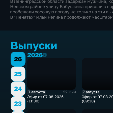
В Ленинградской области задержан мужчина, ко
Невском районе улицу Бабушкина привели в но
пообещали хорошую погоду не только на эти вы
В "Пенатах" Ильи Репина продолжают масштабн
Выпуски
2026
2026
26
25
24
7 августа
7 августа
22 мин
Эфир от 07.08.2026
Эфир от 07.08.2
(11:30)
(09:30)
23