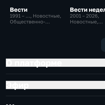
Вести
Вести неде
1991 – …
, Новостные,
2001 – 2026
,
Общественно-
Новостные,
политические,
Общественно
социально-
политические
экономические
О платформе
Эфир