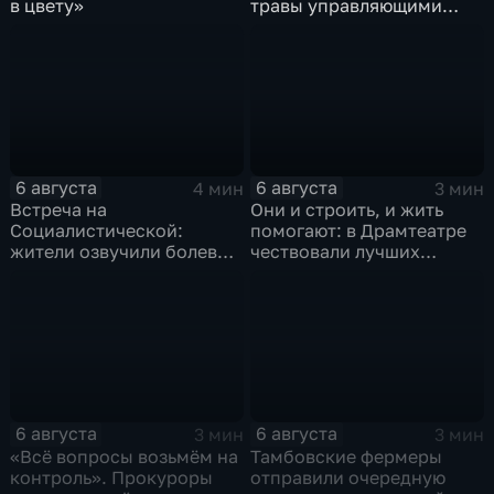
в цвету»
травы управляющими
компаниями
6 августа
6 августа
4 мин
3 мин
Встреча на
Они и строить, и жить
Социалистической:
помогают: в Драмтеатре
жители озвучили болевые
чествовали лучших
точки, Максим Косенков
строителей
дал ответы
6 августа
6 августа
3 мин
3 мин
«Всё вопросы возьмём на
Тамбовские фермеры
контроль». Прокуроры
отправили очередную