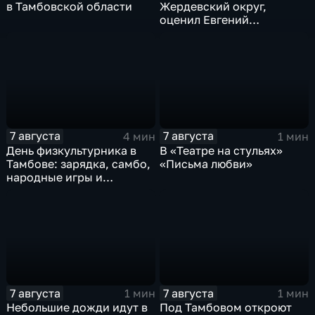
в Тамбовской области
Жердевский округ,
оценил Евгений
Певрышов в ходе рабочей
поездки
7 августа
7 августа
4 мин
1 мин
День физкультурника в
В «Театре на стульях»
Тамбове: зарядка, самбо,
«Письма любви»
народные игры и
олимпийский чемпион
7 августа
7 августа
1 мин
1 мин
Небольшие дожди идут в
Под Тамбовом откроют