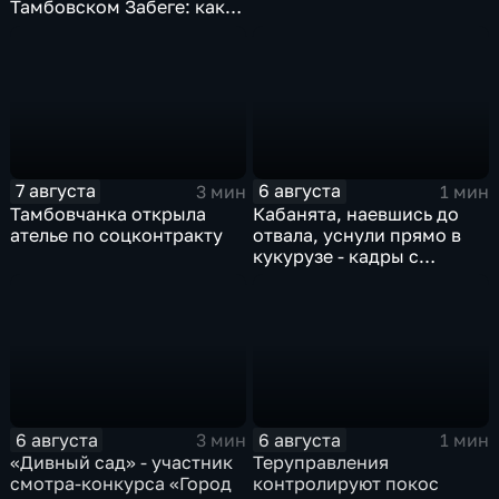
Тамбовском Забеге: как
подготовиться, что
ожидать и чем заняться
на мероприятии
7 августа
6 августа
3 мин
1 мин
Тамбовчанка открыла
Кабанята, наевшись до
ателье по соцконтракту
отвала, уснули прямо в
кукурузе - кадры с
фотоловушек
6 августа
6 августа
3 мин
1 мин
«Дивный сад» - участник
Теруправления
смотра-конкурса «Город
контролируют покос