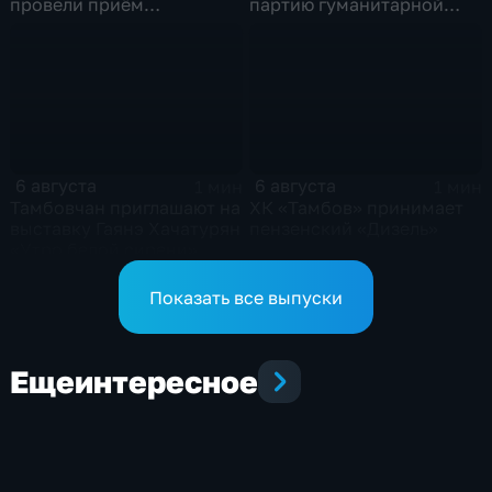
провели приём
партию гуманитарной
участников СВО
помощи на фронт
6 августа
6 августа
1 мин
1 мин
Тамбовчан приглашают на
ХК «Тамбов» принимает
выставку Гаянэ Хачатурян
пензенский «Дизель»
«Утро белой сирени»
Показать все выпуски
Еще
интересное