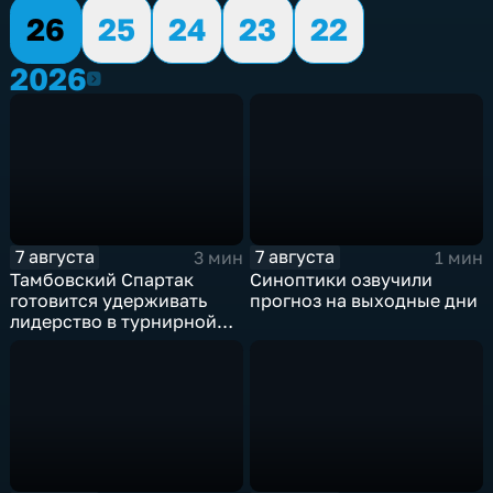
26
25
24
23
22
2026
2026
7 августа
7 августа
3 мин
1 мин
Тамбовский Спартак
Синоптики озвучили
готовится удерживать
прогноз на выходные дни
лидерство в турнирной
таблицеТамбовский
Спартак готовится
удерживать лидерство в
турнирной таблице