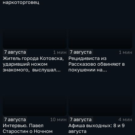
наркоторговец
7 августа
7 августа
1 мин
1 мин
Житель города Котовска,
Рецидивиста из
ударивший ножом
Рассказово обвиняют в
знакомого, выслушал
покушении на
приговорЖитель города
убийствоРецидивиста из
Котовска, ударивший
Рассказово обвиняют в
ножом знакомого,
покушении на убийство
выслушал приговор
7 августа
7 августа
10 мин
4 мин
Интервью. Павел
Афиша выходных: 8 и 9
Старостин о Ночном
августа