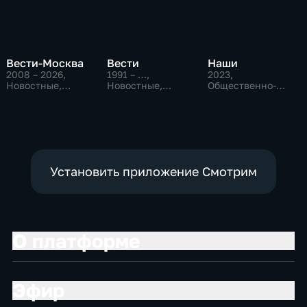
Вести-Москва
Вести
Наши
2008 – 2026
,
1991 – …
,
2023
,
Новостные,
Новостные,
Общественно-
Общественно-
Общественно-
политические
политические,
политические,
социально-
социально-
экономические
экономические
Установить приложение Смотрим
О платформе
Эфир