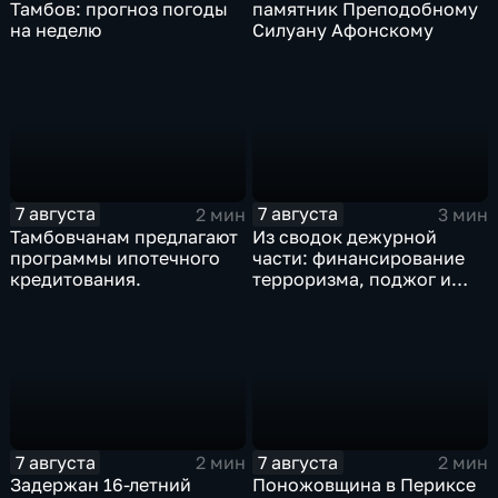
Тамбов: прогноз погоды
памятник Преподобному
на неделю
Силуану Афонскому
7 августа
7 августа
2 мин
3 мин
Тамбовчанам предлагают
Из сводок дежурной
программы ипотечного
части: финансирование
кредитования.
терроризма, поджог и
неправомерный оборот
средств платежей
7 августа
7 августа
2 мин
2 мин
Задержан 16-летний
Поножовщина в Периксе