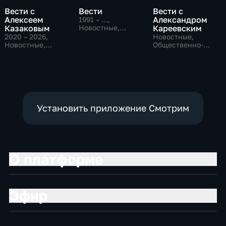
Вести с
Вести
Вести с
Алексеем
Александром
1991 – …
,
Казаковым
Новостные,
Кареевским
Общественно-
2020 – 2026
,
Новостные,
политические,
Новостные,
Общественно-
социально-
Общественно-
политические
экономические
политические
Установить приложение Смотрим
О платформе
Эфир