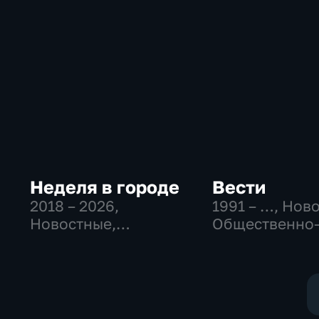
Неделя в городе
Вести
2018 – 2026
,
1991 – …
, Нов
Новостные,
Общественно
Общество,
политические
общественно-
социально-
политические
экономически