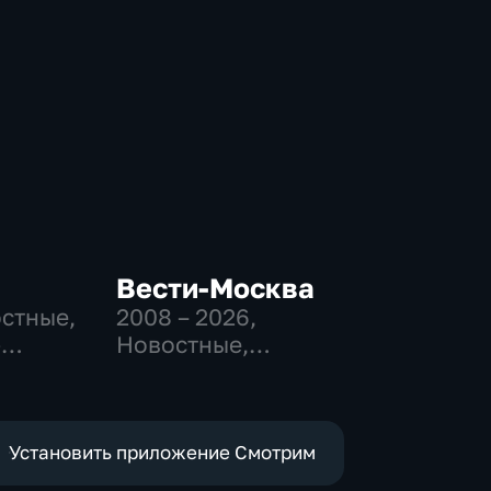
Вести-Москва
остные,
2008 – 2026
,
-
Новостные,
,
Общественно-
политические,
е
социально-
экономические
Установить приложение Смотрим