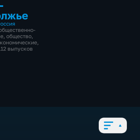
-
олжье
оссия
общественно-
ие
,
общество
,
экономические
,
112 выпусков