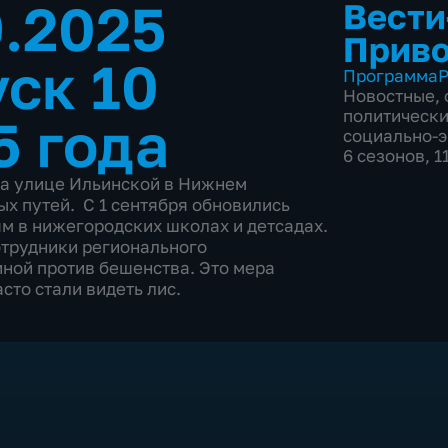
9.2025
Вести
Прив
ск 10
Программа
Р
Новостные
,
политическ
5 года
социально-
6 сезонов, 1
на улице Ильинской в Нижнем
х путей. С 1 сентября обновились
м в нижегородских школах и детсадах.
отрудники регионального
ной против бешенства. Это мера
асто стали видеть лис.