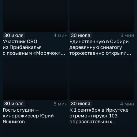
30 июля
30 июля
4 мин
3 мин
Участник СВО
Единственную в Сибири
из Прибайкалья
деревянную синагогу
с позывным «Морячок»
торжественно открыли
и губернатор Игорь
в архитектурно-
Кобзев встретились
этнографическом музее
в Иркутске
«Тальцы»
30 июля
30 июля
8 мин
4 мин
Гость студии —
К 1 сентября в Иркутске
кинорежиссер Юрий
отремонтируют 103
Яшников
образовательных
учреждения