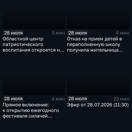
28 июля
28 июля
5 мин
4 мин
Областной центр
Отказ на прием детей в
патриотического
переполненную школу
воспитания откроется на
получила жительница
базе иркутского Дома
Грановщины Ольга Джура
офицеров
28 июля
28 июля
4 мин
23 мин
Прямое включение:
Эфир от 28.07.2026 (11:30)
к открытию ежегодного
фестиваля силачей
«Владимиръ» в эти
минуты готовятся