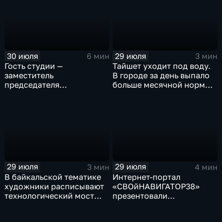
рыбы
30 июля
29 июля
6 мин
3 мин
Гость студии —
Тайшет уходит под воду.
заместитель
В городе за день выпало
председателя
больше месячной нормы
правительства Иркутской
осадков
области Наталья
Дикусарова
29 июля
29 июля
3 мин
4 мин
В байкальской тематике
Интернет-портал
художники расписывают
«СВОйНАВИГАТОР38»
технологический мост
презентовали
через реку Ушаковку
в правительстве
в Иркутске
Иркутской области