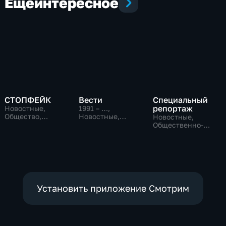
Еще
интересное
СТОПФЕЙК
Вести
Специальный
репортаж
Новостные,
1991 – …
,
Общество,
Новостные,
Новостные,
общественно-
Общественно-
Общественно-
политические
политические,
политические,
социально-
социально-
экономические
экономические
Установить приложение Смотрим