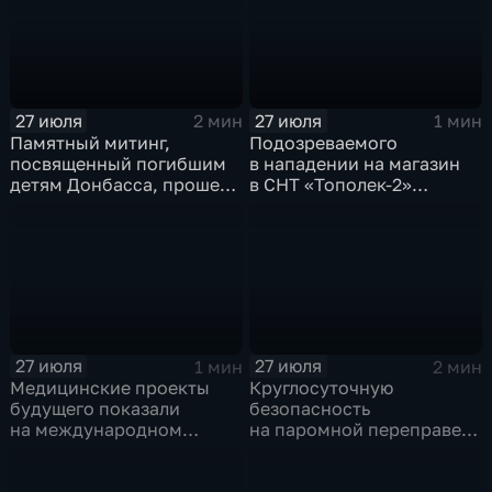
на территории
Каштаковской рощи
в предместье Рабочее
27 июля
27 июля
2 мин
1 мин
Памятный митинг,
Подозреваемого
посвященный погибшим
в нападении на магазин
детям Донбасса, прошел
в СНТ «Тополек-2»
сегодня в Иркутске
задержали в Иркутске
27 июля
27 июля
1 мин
2 мин
Медицинские проекты
Круглосуточную
будущего показали
безопасность
на международном
на паромной переправе
конгрессе роботической
к острову Ольхон в разгар
хирургии
туристического сезона