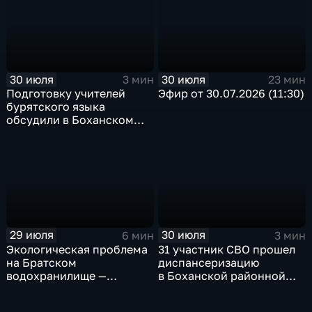
30 июля
30 июля
3 мин
23 мин
Подготовку учителей
Эфир от 30.07.2026 (11:30)
бурятского языка
обсудили в Боханском
педагогическом
колледже
29 июля
30 июля
6 мин
3 мин
Экологическая проблема
31 участник СВО прошел
на Братском
диспансеризацию
водохранилище —
в Боханской районной
нашествие бакланов
больнице
привело к падению улова